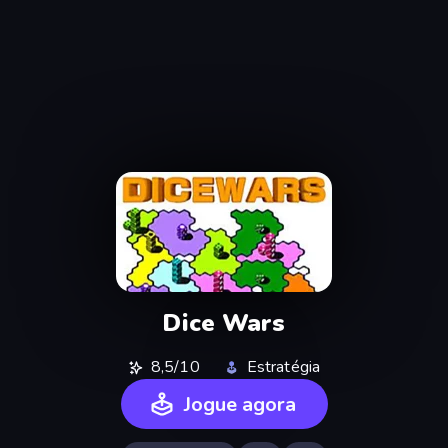
Dice Wars
8,5/10
Estratégia
Jogue agora