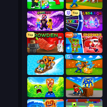
Break a Lucky Blocks with Brainrots
Baseball For Brainrot
Top
Obby - BrainWave
Meeland.io
Top
Hot
Grow A Garden | Growden.io
Plants vs Brain Zombies
Float for Brainrots
Escape Cave For Brainrot
Save Memerots: Acid Lava lake
Obby: Break Rocks For Brainrots