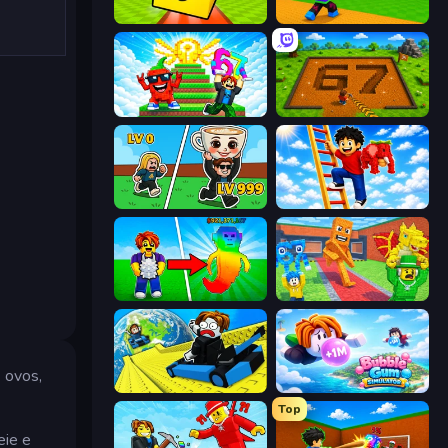
Lucky Brainrot Blocks Online
Throw a Lucky Block
Run and Jump for Brainrot
Obby: Dig Brainrots
Brainrot Arena Online
Ladder to Brainhot: Climb
Collect Brainrot Egg
Catch Brainrots From Bosses
 ovos,
Cart Ride Danger Mount
Bubble Gum Simulator
Top
eie e