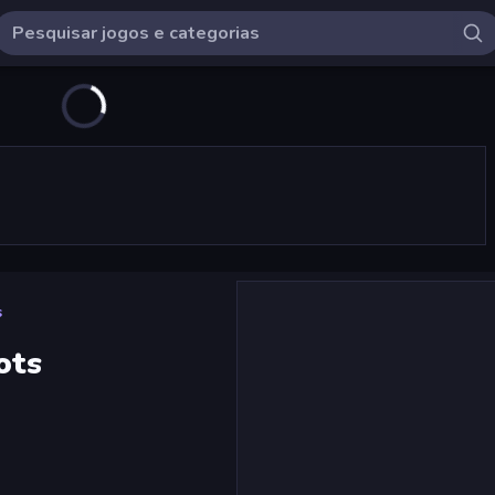
s
ots