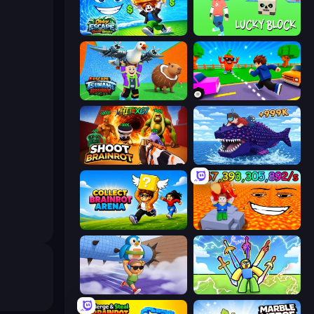
Obby Escape from Tsunami Brainrot
Lucky Block
Escape Tsunami Brainrot
Robby: Cross the Road for Brainrot
Shoot Brainrot
Obby Fish Challenge: Ride
Collect Brainrot Arena
Escape Lava for Brainrots!
BrainZombie Log Escape
Obby vs Brainrot