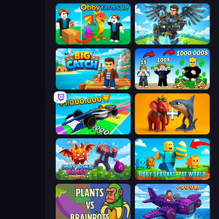
Obby Yard Sale
Obby: Pull a Sword
Big Catch
Obby Tycoon Build the City
Obby Car Challenge: Drive
Brainrot Evolution: 2048 Merge Fight
Obby Bomb Blast For Pets
Obby Sprunki: Pet World