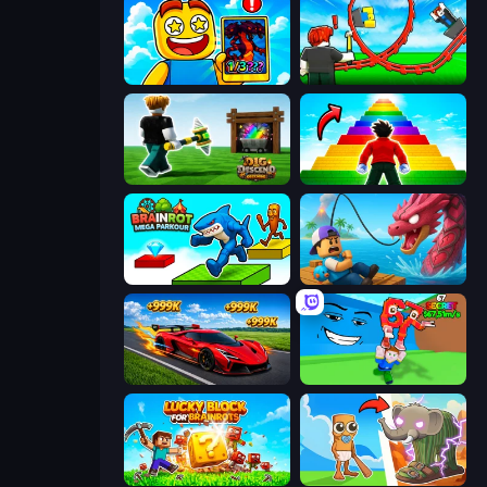
Obby Cards: The Legend Hunt
Build a Rollercoaster: Simulator
Dig and Descend: Obby Mine
Obby Highest Jump Ever
Brainrot Mega Parkour
Fish It Now
Obby: +1 Speed Car Escape
Escape Tsunami for Brainrots!
Lucky Blocks for Brainrots
Brainrot Evolution