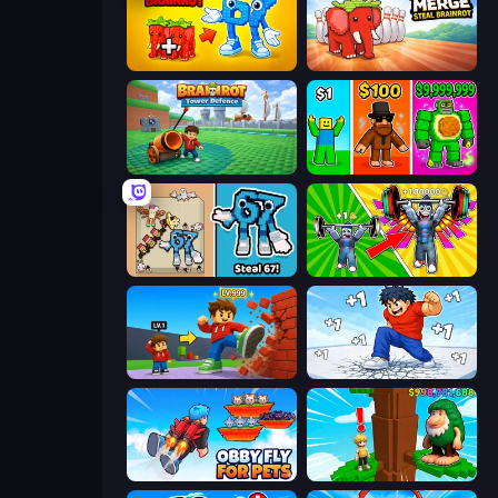
Merge & Steal Brainrot
Marble Merge: Steal Brainrot Game
Brainrot Tower Defence
Obby Brainrot Merge
67 Steal a Brainrot Game
Obby: Gym Simulator, Escape
Obby: +1 Click Wall Breaker
Break a Skyscraper
Obby Fly For Pets
Steal Beanstalk for Brainrots