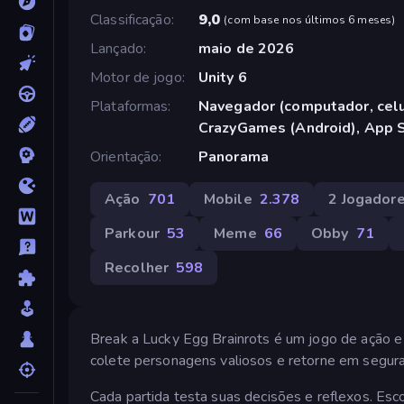
Classificação
9,0
(
com base nos últimos 6 meses
)
Lançado
maio de 2026
Motor de jogo
Unity 6
Plataformas
Navegador (computador, celul
CrazyGames (Android), App S
Orientação
Panorama
Ação
701
Mobile
2.378
2 Jogador
Parkour
53
Meme
66
Obby
71
Recolher
598
Break a Lucky Egg Brainrots é um jogo de ação e 
colete personagens valiosos e retorne em segur
Cada partida testa suas decisões e reflexos. Esco