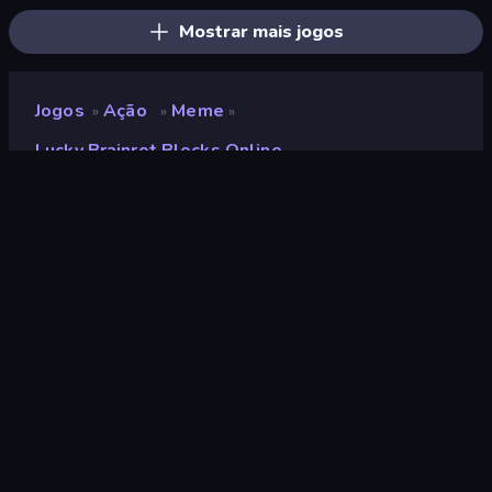
Mostrar mais jogos
Jogos
Ação
Meme
»
»
»
Lucky Brainrot Blocks Online
Lucky Brainrot Blocks
Online
Classificação
9,0
(
com base nos últimos 6 meses
)
Lançado
maio de 2026
Ultima atualização
julho de 2026
Motor de jogo
Unity 2022
Plataformas
Navegador (computador,
celular, tablet), Aplicativo