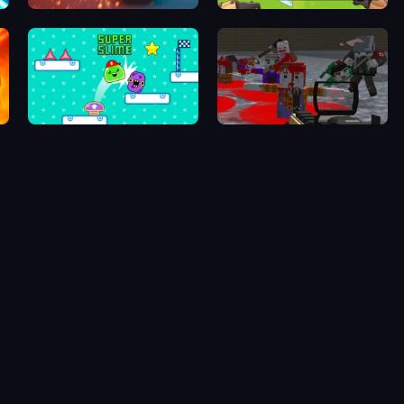
ft
Bot Bumper
Zena: Trial of the Gods
er
Super Slime
Pixel Apocalypse: Infection Begin