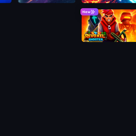
 Royale
Blob Battalion
Inferno Dri
New
Revoxel Shoot