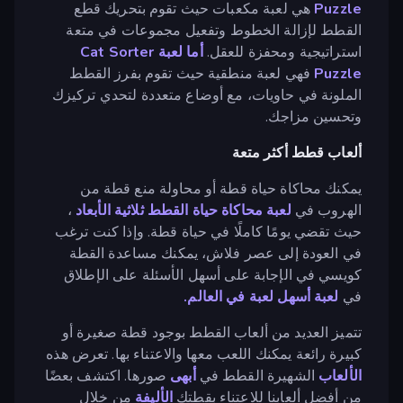
Puzzle
هي لعبة مكعبات حيث تقوم بتحريك قطع
القطط لإزالة الخطوط وتفعيل مجموعات في متعة
استراتيجية ومحفزة للعقل.
أما لعبة Cat Sorter
Puzzle
فهي لعبة منطقية حيث تقوم بفرز القطط
الملونة في حاويات، مع أوضاع متعددة لتحدي تركيزك
وتحسين مزاجك.
ألعاب قطط أكثر متعة
يمكنك محاكاة حياة قطة أو محاولة منع قطة من
الهروب في
لعبة محاكاة حياة القطط ثلاثية الأبعاد
،
حيث تقضي يومًا كاملًا في حياة قطة. وإذا كنت ترغب
في العودة إلى عصر فلاش، يمكنك مساعدة القطة
كويسي في الإجابة على أسهل الأسئلة على الإطلاق
في
لعبة أسهل لعبة في العالم.
تتميز العديد من ألعاب القطط بوجود قطة صغيرة أو
كبيرة رائعة يمكنك اللعب معها والاعتناء بها. تعرض هذه
الألعاب
الشهيرة القطط في
أبهى
صورها. اكتشف بعضًا
من أفضل ألعابنا للاعتناء بقطتك
الأليفة
من خلال