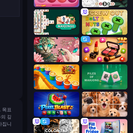
Piece of Cake: Merge and Bake
Numicolor
Mahjongg Solitaire
Screw Out: Bolts and Nuts
Favorite Puzzles
Tap Gallery
Coffee Color Blocks
Piles of Mahjong
. 목표
Pixel Blast
Jigpic Solitaire
의 깊
아집니