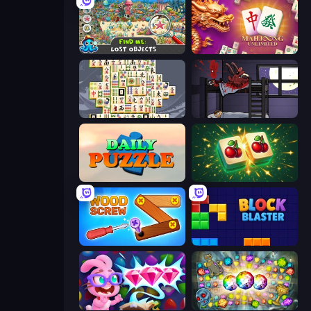
Find Me: Lost Objects
Mahjong Unlimited
Mahjong Titans
The Visitor
Daily Puzzle
Mahjong Puzzle: Tile Match
Wood Screw: Bolts Puzzle
Block Blaster
Skydom: Reforged
Forgotten Treasure 2