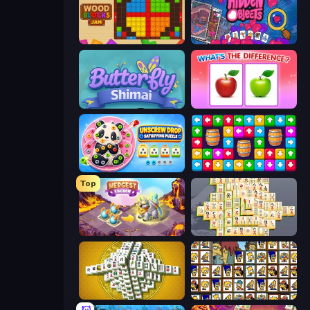
Wood Blocks Jam
Hidden Objects
Butterfly Shimai
What's The Difference?
Unscrew Drop: Satisfying Puzzle
Tap Away Story
Top
Mergest Kingdom
Mahjong Online
Mahjong Tower
Tiles of the Simpsons