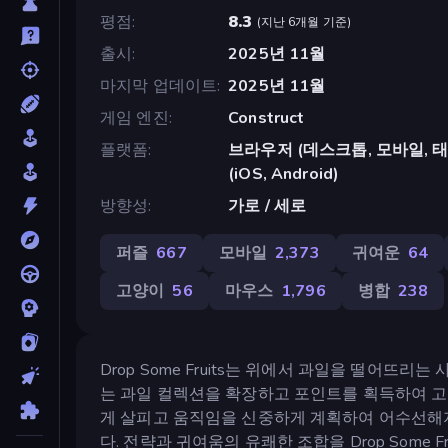
평점
8.3
(
지난 6개월 기준
)
출시
2025년 11월
마지막 업데이트
2025년 11월
게임 엔진
Construct
플랫폼
브라우저 (데스크톱, 모바일, 태블릿
(iOS, Android)
방향성
가로 / 세로
퍼즐
667
모바일
2,373
귀여운
64
고양이
56
마우스
1,796
병합
238
Drop Some Fruits는 위에서 과일을 떨어
는 과일 컬렉션을 확장하고 포인트를 획득하여 고
게 살피고 움직임을 신중하게 계획하여 어수선해지
다. 전략과 귀여움의 유쾌한 조합을 Drop Some F