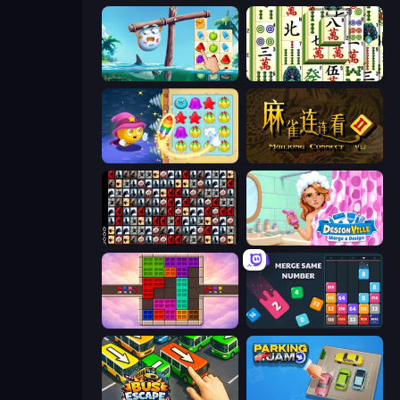
Sugar Heroes
Mahjong Shanghai
Candy Riddles
Mahjong Connect 2 (Legacy)
War Mahjong
Designville: Merge & Design
Color Cube Puzzle
Drop & Merge the Numbers