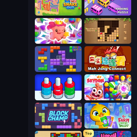
Snake Out: Maze Escape
Car OUT! Jam Parking Puzzle
Match Arena
Wood Block Journey
Blocks and that’s it
Mahjong Connect (Legacy)
Nuts Puzzle: Sort By Color
Skydom
Block Champ
Farm Merge Valley
Top