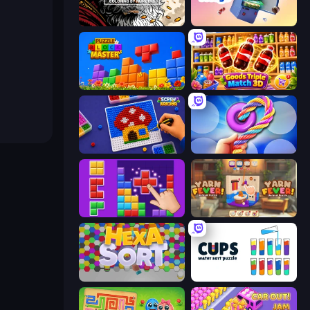
Color Tap: Coloring by Numbers
Fill The Fridge
Puzzle Block Master
Goods Triple Match 3D
Screw Sorting
Twisted Tangle
BlockBuster Puzzle
Yarn Fever! Unravel Puzzle
Hexa Sort
Cups - Water Sort Puzzle