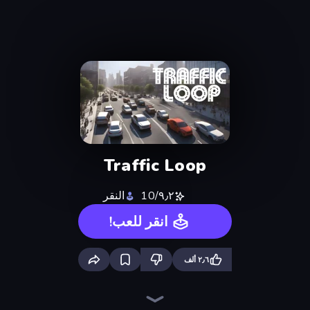
Traffic Loop
٩٫٢/10
النقر
انقر للعب!
٢٫٦ ألف