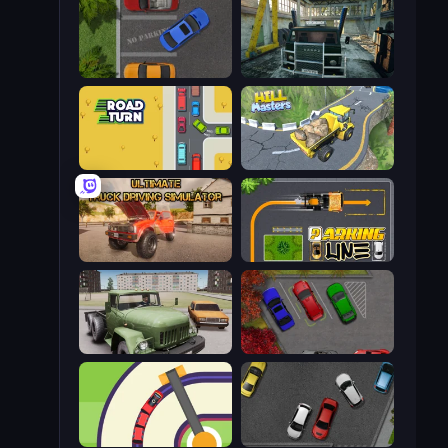
Parking Space
Kamaz Truck Driver
Road Turn
Hill Masters
Ultimate Truck Driving Simulator 2020
Parking Line
Truck Driver Easy Road
OK Parking
Crazy Train Snake
Time to Park