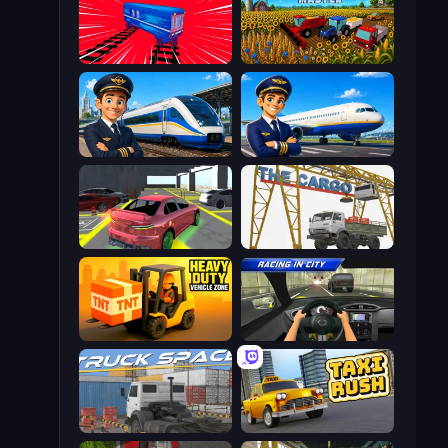
Train Drift
Field Master
Idle Train Empire Tycoon
Idle Airport Tycoon
Garage Parking
The Cargo
Heavy Duty: Vehicle Zone
Racing in City
Truck Space
Taxi Rush