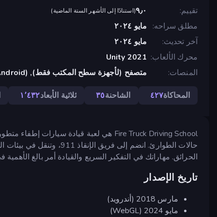
تقييم
٩٫٠
(
استنادًا إلى الأشهر الستة الماضية
)
مطلق سراحه
مايو ٢٠٢٤
آخر تحديث
مايو ٢٠٢٤
محرك الألعاب
Unity 2021
المنصات
متصفح (لأجهزة سطح المكتب فقط), App Store (Android)
المحاكاة
٤٢٧
الشاحنة
٣٥
ثلاثية الأبعاد
١٬٤٣٢
ا
Fire Truck Driving School هي لعبة قيادة سي
حالات الطوارئ. انضم إلى فريق
الحرائق. مهاراتك في التفكير السريع والقيادة أمر بالغ الأهمية في 
تاريخ الإصدار
مارس 2018 (أندرويد)
مايو 2024 (WebGL)