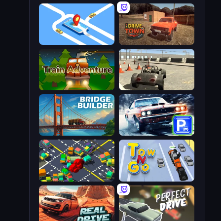
Drive Taxi
DriveTown
Train Adventure
Free Rally
Bridge Builder
Real Car Parking
Slightly Annoying Traffic
Tow N Go