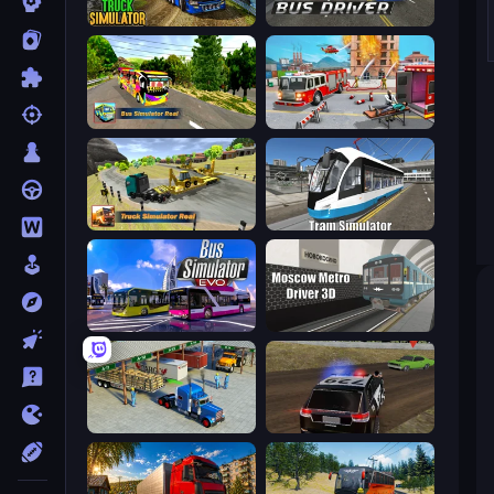
Truck Driving Simulator Game
City Bus Driver
Bus Simulator Real
Fireman 2024
Truck Simulator Real
Tram Simulator
Bus Simulator: EVO
Moscow Metro Driver 3D
Offroad Cargo Transport Truck
POLICE Chase Simulator