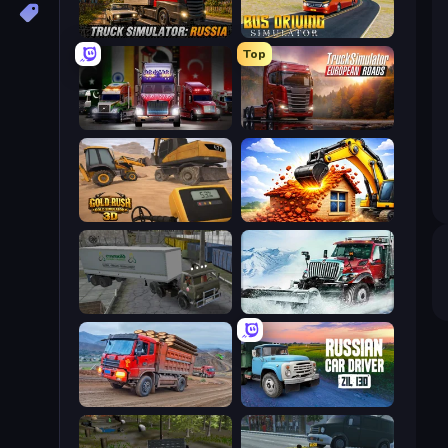
Truck Simulator: Russia
Bus Driving Simulator
Top
Big Euro Truck Driving
Truck Simulator: European Roads
Gold Rush: Gold Simulator 3D
City Constructor
Russian Kamaz Truck Driver
Snow Plow Truck
Cargo Truck Driver Simulator
Russian Car Driver ZIL 130