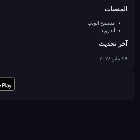
المنصات
متصفح الويب
أندرويد
آخر تحديث
٢٩ مايو ٢٠٢٤