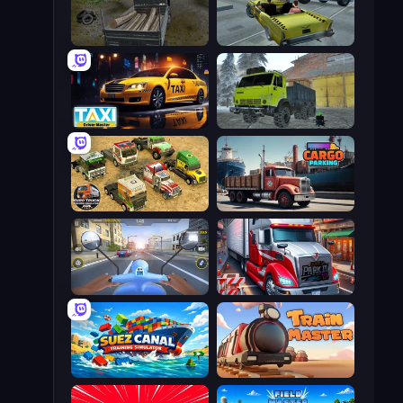
Russian Delivery Club Baikal
Freak Taxi Simulator
Taxi Driver: Master
Taiga Car Driver
Euro Truck Driving Simulator 2025
Cargo Truck Parking
Moto Racing Club
Just Park It 12
Suez Canal Training Simulator
Train Master