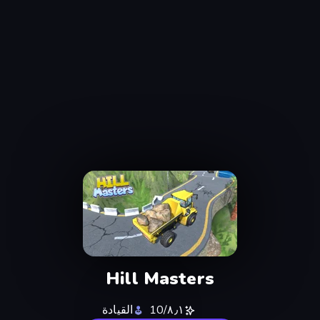
Hill Masters
٨٫١/10
القيادة