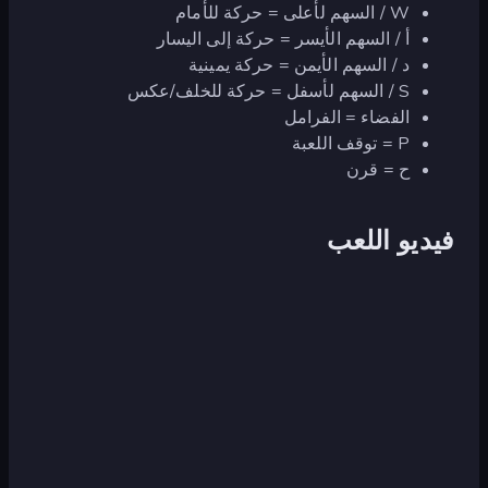
W / السهم لأعلى = حركة للأمام
أ / السهم الأيسر = حركة إلى اليسار
د / السهم الأيمن = حركة يمينية
S / السهم لأسفل = حركة للخلف/عكس
الفضاء = الفرامل
P = توقف اللعبة
ح = قرن
فيديو اللعب