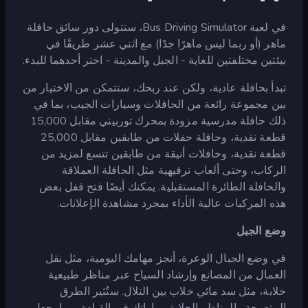
في لعبة Bus Driving Simulator، ستتولى دور سائق حافلة
ماهر (أو ربما ليس ماهرًا جدًا) مع اثني عشر طريقًا في
بيئتين مختلفتين للغاية - الجبل والمدينة - اختر أحدهما للبدء.
تبدأ بحافلة عادية، ولكن عند ربحك، ستتمكن من الاختيار من
بين مجموعة رائعة من الحافلات وسيارات الجيب، بما في
ذلك حافلة مدرسية مزودة بمحرك توربيني مقابل 15,000
قطعة نقدية، وحافلة حفلات من طابقين مقابل 25,000
قطعة نقدية، وحافلات أنيقة من طابقين تتسع لمزيد من
الركاب، وحتى ألعاب ترفيهية مثل الحافلة العملاقة
والحافلة الطائرة المستقبلية. يمكنك أيضًا فتح قفل بعض
هذه المركبات عالية الأداء بمجرد مشاهدة الإعلانات.
وضع الجبل
في وضع الجبال الوعرة، أنجز مهامك اليومية، مثل نقل
العمال من المصانع وإرشاد السياح عبر مناظر طبيعية
خلابة، مثل سد مائي خلاب بين التلال. ستُثير الطرق
المتعرجة والمناظر الخلابة مهاراتك في القيادة، مما يجعل