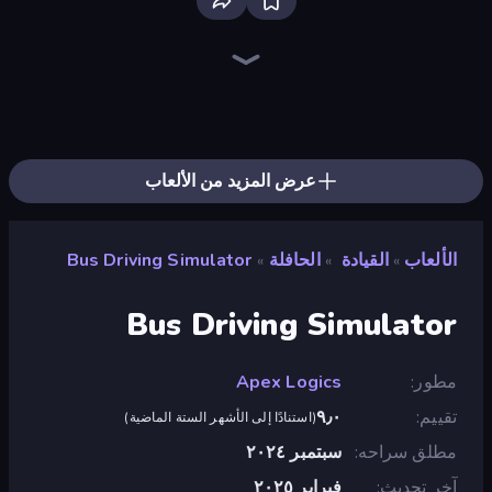
Drive Taxi
Deadly Descent
Racing Limits
Hustle & Drift in ZIL
Ramp Car VS Police: CHASE
Real Car Driving
Parking Space
Traffic Rider
Madness Cars Destroy
OK Parking
PolyTrack
The Cargo
Grocery Kart
Crazy Plane Landing
Time to Park
Truck Space
Free Rally: Pripyat
Hill Masters
عرض المزيد من الألعاب
الألعاب
القيادة
الحافلة
Bus Driving Simulator
»
»
»
Bus Driving Simulator
مطور
Apex Logics
تقييم
٩٫٠
(
استنادًا إلى الأشهر الستة الماضية
)
مطلق سراحه
سبتمبر ٢٠٢٤
آخر تحديث
فبراير ٢٠٢٥