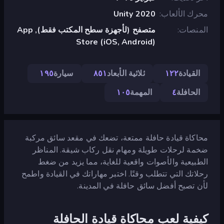
محرك الألعاب
Unity 2020
المنصات
متصفح (لأجهزة سطح المكتب فقط), App
Store (iOS, Android)
القيادة
١٢٢
ثلاثية الأبعاد
٨٥١
سيارة
١٩٥
الحافلة
٤
المهمة
١٠٥
محاكاة قيادة حافلة ممتعة، تضعك في مقعد سائق مركبة
ضخمة لرحلات طويلة ومهام نقل ركاب شيقة. المناظر
الطبيعية والأصوات واقعية للغاية، مما يزيد من ضغط
رحلاتك التي تتطلب وقتًا. اختبر مهاراتك في القيادة واطمح
لأن تصبح أفضل سائق حافلة في المدينة.
كيفية لعب محاكاة قيادة الحافلة