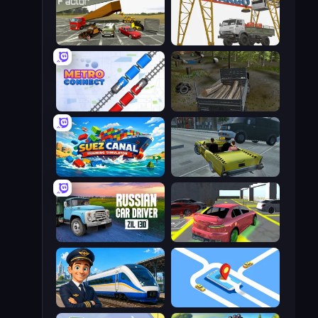
Evolution Factor
The Cargo
Metro Connect
Russian Delivery Club Baikal
Suez Canal Training Simulator
Freak Taxi Simulator
Russian Car Driver ZIL 130
Garage Parking
Idle Train Empire Tycoon
Drive Taxi