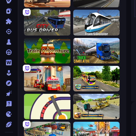
Train Master
Moscow Metro Driver 3D
City Bus Driver
Tram Simulator
Train Adventure
Truck Driving Simulator Game
Fire Truck Driving School
Bus Simulator Real
Crazy Train Snake
Truck Simulator Real