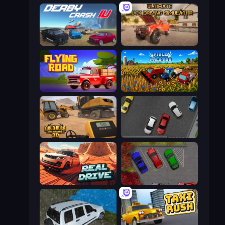
Derby Crash 4
Ultimate Truck Driving Simulator 2020
Flying Road
Field Master
Gold Rush: Gold Simulator 3D
Time to Park
Real Drive 3D Parking Games
OK Parking