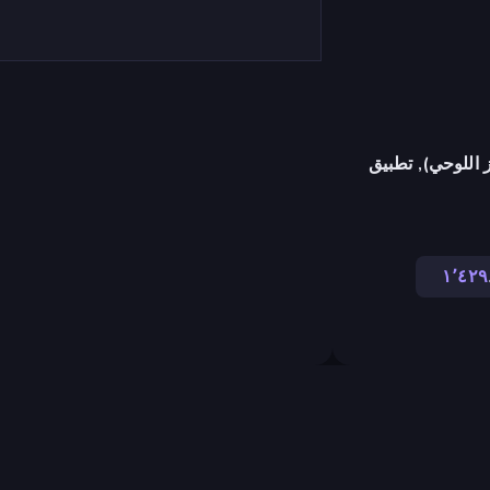
 اللوحي), تطبيق
١٬٤٢٩