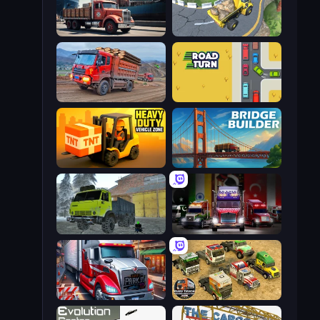
Cargo Truck Parking
Hill Masters
Cargo Truck Driver Simulator
Road Turn
Heavy Duty: Vehicle Zone
Bridge Builder
Taiga Car Driver
Big Euro Truck Driving
Just Park It 12
Euro Truck Driving Simulator 2025