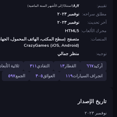
تقييم
٨٫٧
(
استنادًا إلى الأشهر الستة الماضية
)
مطلق سراحه
نوفمبر ٢٠٢٣
آخر تحديث
نوفمبر ٢٠٢٣
محرك الألعاب
HTML5
المنصات
متصفح (سطح المكتب، الهاتف المحمول، الجهاز
CrazyGames (iOS, Android)
توجيه
منظر جمالي
آركيد
٦٦٧
القطار
١٣
التفادي
٣١١
ثلاثية الأبعاد
انجراف السيارات
١١٩
العوائق
٣٠٥
الجمع
٥٩٧
تاريخ الإصدار
نوفمبر ٢٠٢٣