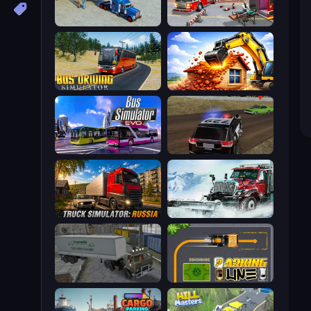
Offroad Cargo Transport Truck
Fireman 2024
Bus Driving Simulator
City Constructor
Bus Simulator: EVO
POLICE Chase Simulator
Truck Simulator: Russia
Snow Plow Truck
Russian Kamaz Truck Driver
Parking Line