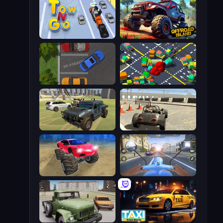
Tow N Go
Offroad Island
Parking Space
Slightly Annoying Traffic
4x4 Offroader
Free Rally
Monster Cars: Ultimate Simulator
Moto Racing Club
Truck Driver Easy Road
Taxi Driver: Master