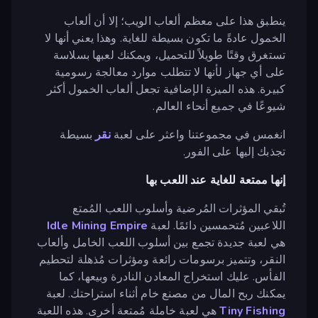
ينطبق هذا على معظم ألعاب الويب؛ إلا أن ألعاب
الخمول عادةً ما تكون بسيطة للغاية. وهذا يعني أنها لا
تستغرق وقتًا طويلاً للتحميل، ويمكنك لعبها بسلاسة
على أي جهاز لأنها لا تتطلب موارد معالجة رسومية
كبيرة. هذه الميزة الإضافية تجعل ألعاب الخمول أكثر
شيوعًا في جميع أنحاء العالم.
انغمس في مجموعتنا واعثر على لعبة
نقر
بسيطة
تجذبك إليها على الفور.
إنها ممتعة للغاية عند اللعب بها
تُبقي المؤثرات المُرضية وأسلوب اللعب المُمتع
اللاعبين مُتحمسين دائمًا. لعبة
Idle Mining Empire
هي لعبة جديدة تجمع بين أسلوب اللعب الخامل وألعاب
النقر، وتتميز برسومات رائعة ومؤثرات مُذهلة لتحطيم
الفأس. عليك استخراج المعادن النادرة وبيعها، كما
يمكنك ربح المال من مصنع خام أثناء استراحتك. لعبة
Tiny Fishing
هي لعبة خاملة مُمتعة أخرى. هذه اللعبة