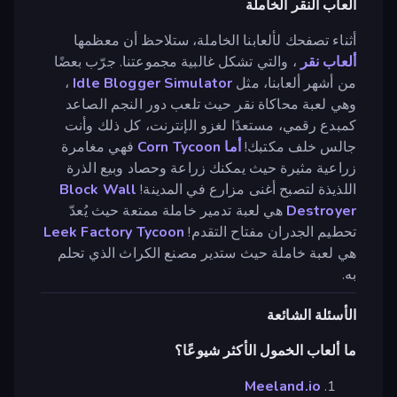
ألعاب النقر الخاملة
أثناء تصفحك لألعابنا الخاملة، ستلاحظ أن معظمها
ألعاب نقر
، والتي تشكل غالبية مجموعتنا. جرّب بعضًا
من أشهر ألعابنا، مثل
Idle Blogger Simulator
،
وهي لعبة محاكاة نقر حيث تلعب دور النجم الصاعد
كمبدع رقمي، مستعدًا لغزو الإنترنت، كل ذلك وأنت
جالس خلف مكتبك!
أما Corn Tycoon
فهي مغامرة
زراعية مثيرة حيث يمكنك زراعة وحصاد وبيع الذرة
اللذيذة لتصبح أغنى مزارع في المدينة!
Block Wall
Destroyer
هي لعبة تدمير خاملة ممتعة حيث يُعدّ
تحطيم الجدران مفتاح التقدم!
Leek Factory Tycoon
هي لعبة خاملة حيث ستدير مصنع الكراث الذي تحلم
به.
الأسئلة الشائعة
ما ألعاب الخمول الأكثر شيوعًا؟
Meeland.io