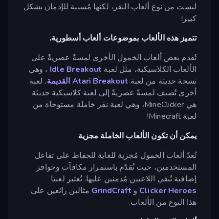
ليست من نوع ألعاب النقر، لكنها مُسببة للإدمان بشكل
كبير!
تتميز هذه الألعاب بموضوعات ألعاب أسطورية.
تُقدم بعض ألعاب الخمول الأخرى لمسةً عصريةً على
الألعاب الكلاسيكية، مثل لعبة
Idle Breakout
، وهي
نسخة حديثة من لعبة
Atari Breakout القديمة.
لعبة
أخرى تُضيف لمسةً عصريةً إلى لعبة كلاسيكية حديثة
هي MineClicker، وهي لعبة نقر خاملة مستوحاة من
لعبة Minecraft!
يمكن أن تكون الألعاب الخاملة مجزية
تُعدّ ألعاب الخمول مُجزية للغاية للحفاظ على تفاعل
المستخدمين، حيث تُقدّم باستمرار مكافآت وحوافز
إضافية تُبقي اللاعبين مُدمنين عليها. تُعتبر لعبتا
Clicker Heroes
و
GrindCraft
مثالين رائعين على
هذا النوع من الألعاب.