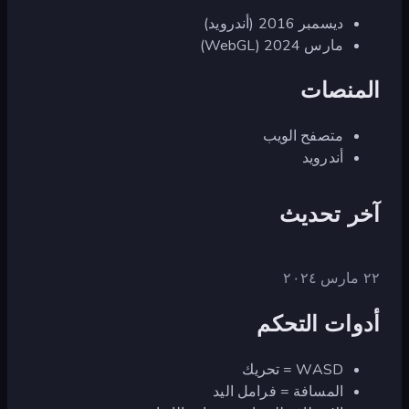
ديسمبر 2016 (أندرويد)
مارس 2024 (WebGL)
المنصات
متصفح الويب
أندرويد
آخر تحديث
٢٢ مارس ٢٠٢٤
أدوات التحكم
WASD = تحريك
المسافة = فرامل اليد