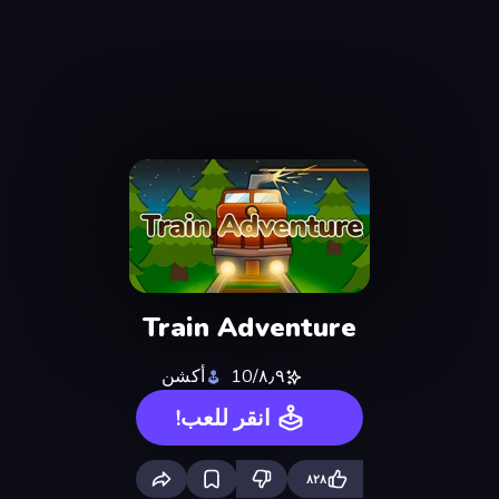
Train Adventure
٨٫٩/10
أكشن
انقر للعب!
٨٢٨