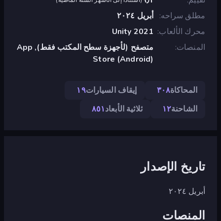
مطلق سراحه
أبريل ٢٠٢٤
محرك الألعاب
Unity 2021
المنصات
متصفح (لأجهزة سطح المكتب فقط), App
Store (Android)
المحاكاة
٣٠٨
إيقاف السيارات
١٩
الشاحنة
١٢
ثلاثية الأبعاد
٨٥١
تاريخ الإصدار
أبريل ٢٠٢٤
المنصات