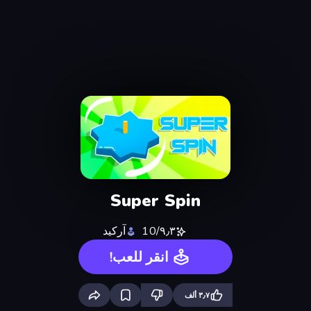
Super Spin
٩٫٣/10
آركيد
انقر للعب!
٣٫٧ ألف