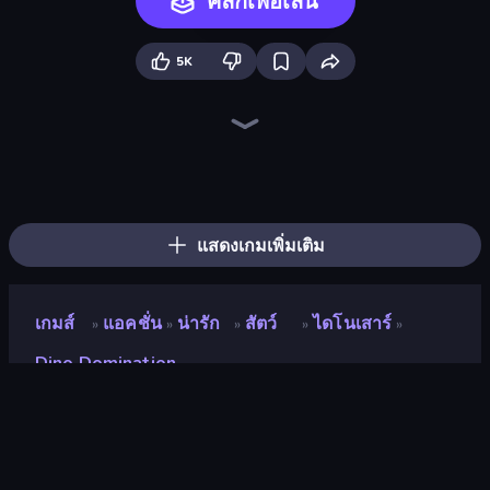
คลิกเพื่อเล่น
5K
Animal DNA Run
Dragon Simulator 3D
Stickman: Dinosaur Arena
Dino Crowd
Idle Dino Farm Tycoon Simulator 3D
Dinosaurs Merge Master
My Dinoland
Dino World: Merge & Fight
Tiger Simulator 3D
Jurassic Merge: Dino Evolution
Cell to Singularity: Mesozoic Valley
Elemental Monsters: Merge
Monster Battle
Looping Monsters
Monster World: Fight Arena
Merge Run
Merge Battle Tactics
Elemental Merge
แสดงเกมเพิ่มเติม
เกมส์
แอคชั่น
น่ารัก
สัตว์
ไดโนเสาร์
»
»
»
»
»
Dino Domination
Dino Domination
นักพัฒนา
Yso Corp