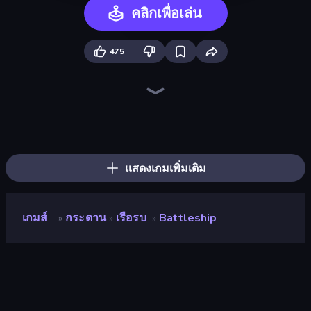
คลิกเพื่อเล่น
475
Ludo King
Chess Free
Disk Strike: Carrom Challenge
Ludo Club
Sweety Ludo
Yatzy
Yacht
Backgammon Online
Yahtzee Online
Table Tower Online
Russian Bingo
Five-O
Mancala Classic
English Checkers Free
Quoridor Online
Connect 4 Online Multiplayer
Domino Battle
Chess Online Multiplayer
แสดงเกมเพิ่มเติม
เกมส์
กระดาน
เรือรบ
Battleship
»
»
»
Battleship
คะแนน
8.9
(
อ้างอิงจากข้อมูล 6 เดือนที่ผ่านมา
)