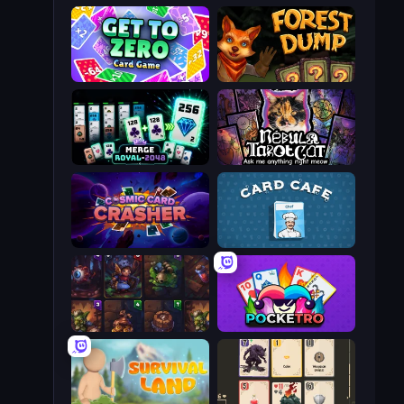
Get to Zero
Forest Dump
Merge Royal
Nébula Tarot Cat
Cosmic Card Crasher
Card Cafe
Cards Keeper
Pocketro