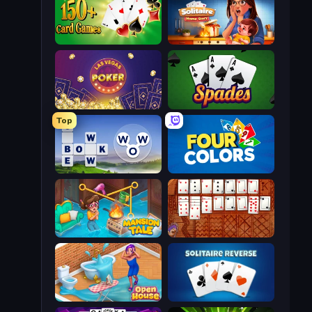
Classic Card Games Collection
Solitaire Home Story
Las Vegas Poker
Spades
Top
Words of Wonders
Four Colors
Mansion Tale: Merge Secrets
Algerian Solitaire
Open House
Solitaire Reverse