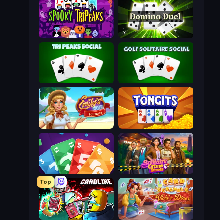
Spooky Tripeaks
Domino Duel
Tri Peaks Social
Golf Solitaire
Emily's Hotel Solitaire
Tongits
Foono Online Multiplayer
Solitaire Crime Stories
Top
Cardlike
Card Scramble: Viola's Diner