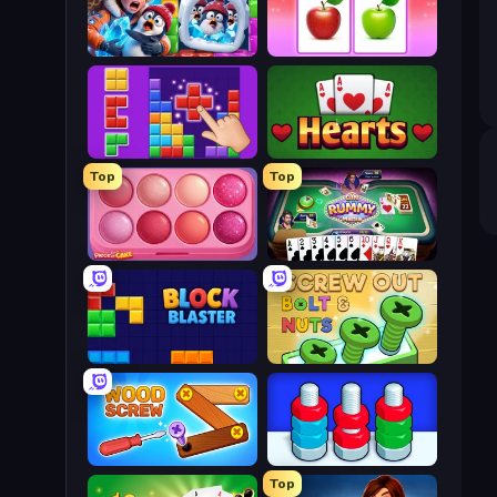
Captain Blast
What's The Difference?
BlockBuster Puzzle
Hearts: Classic
Top
Top
Piece of Cake: Merge and Bake
Gin Rummy Mania
Block Blaster
Screw Out: Bolts and Nuts
Wood Screw: Bolts Puzzle
Nuts Puzzle: Sort By Color
Top