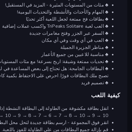
♣ مئات من المستويات المثيرة - المزيد في المستقبل!
♣ المهام والأحداث والأنشطة والتحديات اليومية!
♣ بطاقات فخ ممتعة لجعل اللعبة أكثر تحديًا
♣ العب لعبة TriPeaks Solitaire واكسب عملات إضافية
♣ السفر عبر الجزر وفتح مغامرات جديدة
♣ العب في أي وقت وفي أي مكان
♣ مناظر الجزيرة الجميلة
♣ مناسبة للاعبين من جميع الأعمار
♣ تحديات ممتعة وشيقة: اربح بسرعة! مع مئات المستويات،
♣ البطاقات الجامحة: هل تحتاج إلى بعض المساعدة في لع
تصبح ملك البطاقات فورًا. احرص على الاحتفاظ بكمية كاف
♣ تصميم فريد
كيفية اللعب
10 → 9 → 10 → J → 10 → 9 → 8 → 7 → 6 → 7 → 8).
انقر فوق المجموعة - ارسم بطاقة جديدة لتحل محل البطاق
قم بإزالة جميع البطاقات من على الطاولة للفوز باللعبة.