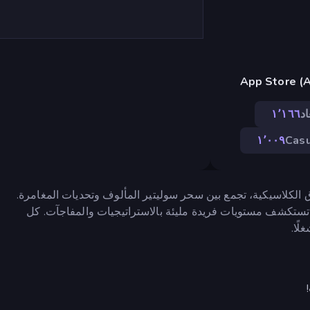
اد
١٬١٦٦
١٬٠٠٩
Cas
 الكلاسيكية، تجمع بين سحر سوليتير المألوف وتحديات المغامرة.
ا تستكشف مستويات فريدة مليئة بالاستراتيجيات والمفاجآت. كل
لًا.