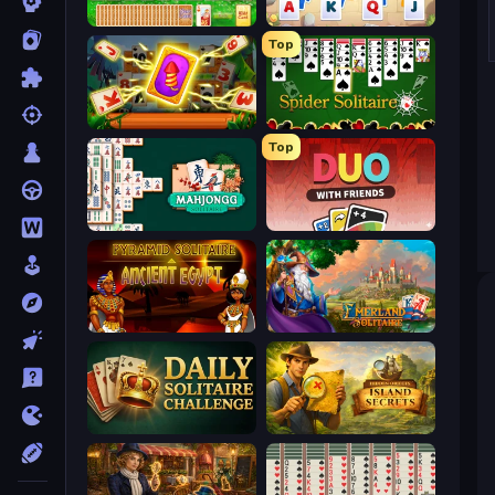
Magic Towers Solitaire
Kings and Queens Solitaire TriPeaks
Top
Solitaire: The Great Journey
Spider Solitaire
Top
Mahjongg Solitaire
DUO With Friends
Pyramid Solitaire Ancient Egypt
Emerland Solitaire Card Game
Daily Solitaire Challenge
Hidden Objects: Island Secrets