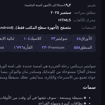
تقييم
٩٫٢
(
استنادًا إلى الأشهر الستة الماضية
)
مطلق سراحه
سبتمبر ٢٠٢٥
محرك الألعاب
HTML5
المنصات
متصفح (لأجهزة سطح المكتب فقط), App Store (Android)
الأوراق
٤٨
سوليتير
٢٣
كلاسيك
١٠٤
ثنائية الابع
المنطق
٥٥٨
Premium
٢٣٠
الفأرة
١٬٧٩٦
ual
سوليتير تريبكس: رحلة الجزيرة هي لمسة جديدة على لعبة الورق
ستحل ألغازًا مستوحاة من كلوندايك وسبايدر مان والبوكر، بينم
جولة تجمع بين الاسترخاء والإثارة، مما يُبقي عقلك متيقظًا ومنشغ
سمات
♣ بسيطة وممتعة - سوف تتقنها في أي وقت من الأوقات!
♣ بطاقات كبيرة وسهلة القراءة