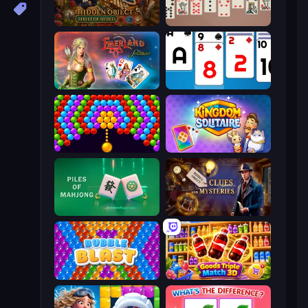
Hidden Object: Street Of Secrets
Spider Solitaire 2 Suits
Emerland Solitaire Endless Journey
Social Solitaire
Bubble Story
Kingdom Solitaire
Piles of Mahjong
Hidden Object: Clues and Mysteries
Bubble Blast
Goods Triple Match 3D