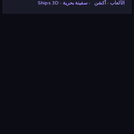
الألعاب
أكشن
سفينة بحرية
Ships 3D
»
»
»
Ships 3D
مطور
Yp3d
تقييم
٩٫٤
(
استنادًا إلى الأشهر الستة الماضية
)
مطلق سراحه
مايو ٢٠٢٢
محرك الألعاب
Externally hosted (iframe)
المنصات
متصفح (سطح المكتب، الهاتف المحمول،
الجهاز اللوحي), تطبيق CrazyGames
(iOS, Android)
صفحات ويكي
Fandom
أكشن
٤٣٩
المدفع
١٧
Mobile
٢٬٣٥٧
ثلاثية الأبعاد
٨٥١
المعركة
٣٨٠