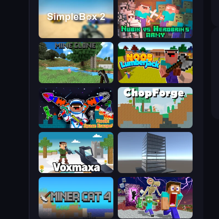
SimpleBox 2
Nubik vs Herobrin's Army
Mine Clone
Idle Noob Lumberjack
Noob: Space Escape!
ChopForge
Voxmaxa
Craft 3D
Miner Cat 4
Monster School Herobrine Siren Head