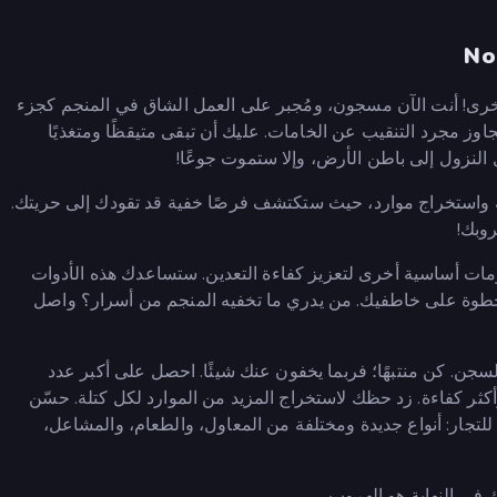
 أخرى! أنت الآن مسجون، ومُجبر على العمل الشاق في المنجم كجزء
ز مجرد التنقيب عن الخامات. عليك أن تبقى متيقظًا ومتغذيًا
 النزول إلى باطن الأرض، وإلا ستموت جوعًا!
ملة واستخراج موارد، حيث ستكتشف فرصًا خفية قد تقودك إلى حريتك.
روبك!
ات أساسية أخرى لتعزيز كفاءة التعدين. ستساعدك هذه الأدوات
 بخطوة على خاطفيك. من يدري ما تخفيه المنجم من أسرار؟ واصل
جن. كن منتبهًا؛ فربما يخفون عنك شيئًا. احصل على أكبر عدد
ر كفاءة. زد حظك لاستخراج المزيد من الموارد لكل كتلة. حسّن
 للتجار: أنواع جديدة ومختلفة من المعاول، والطعام، والمشاعل،
ك في النهاية هو الهروب.