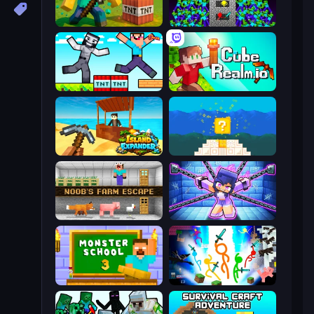
Voxel Playground: Ragdoll Noob
Stick Epic Fighter
Noob Gigachad: Parkour Tricks Challenge
CubeRealm.io
Island Expander
Noob vs Pro 4: Lucky Block
Noob's Farm Escape
Mini Mine
Monster School 3
Stickman Epic