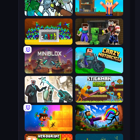
Mine Shooter: Save Your World
Survival Craft Adventure
Stick Fighter vs Zombies
Noob Trolls Pro
Miniblox
Crazy Motorcycle
Skibidi Toilets: Infection
Stickman King
Merge & Dig!
Noob: Wall Crusher