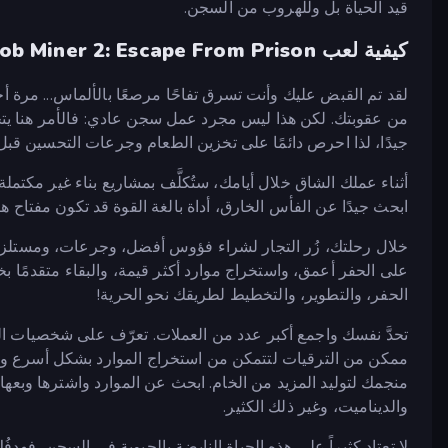
قيد الحياة بل وللهروب من السجن.
كيفية لعب Noob Miner 2: Escape From Prison
لقد تم القبض عليك وأنت تسرق تفاحًا مرصعًا بالألماس... مرة
من عقوبتك. لكن هذا ليس مجرد عمل سجن عادي: فالأمر هنا يتجاو
جيدًا، لذا احرص دائمًا على تخزين الطعام وجرعات التحسين قبل
أثناء عملك الشاق خلال أيامك، ستُكلَّف بمشاريع بناء غير مكت
ابحث جيدًا عن الفأس الخارق، أداة بالغة القوة قد تكون مفتاح ه
خلال رحلتك، زُر التجار لشراء فؤوس أفضل، وجرعات، ومستلزم
على الحفر أعمق، واستخراج موارد أكثر قيمة، والبقاء متقدمًا
الحفر، والتطوير، والتخطيط لطريقك نحو الحرية!
تحدَّ نفسك واجمع أكبر عدد من العملات. تعرّف على شخصيات الس
ممكن من الترقيات لتتمكن من استخراج الموارد بشكل أسرع وأكث
منجمك لتوليد المزيد من الخام. ابحث عن الموارد واشترها وبعها
والديناميت، وغير ذلك الكثير.
لا تعتاد كثيراً على هذه الحياة النابضة بالحيوية في السجن، فهدفُ