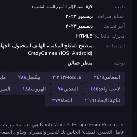
تقييم
٨٫٧
(
استنادًا إلى الأشهر الستة الماضية
)
مطلق سراحه
ديسمبر ٢٠٢٣
آخر تحديث
ديسمبر ٢٠٢٣
محرك الألعاب
HTML5
المنصات
متصفح (سطح المكتب، الهاتف المحمول، الجهاز
CrazyGames (iOS, Android)
توجيه
منظر جمالي
المغامرة
٢٤١
Mobile
٢٬٣٦٣
بيكسل
٢٨٨
ماي
لاعب واحد
١٤٥
التعدين
٧٨
الهروب
١٨٨
التمري
ثنائية الابعاد
١٬١٦١
النجاة
٣٧٩
لعبة  2: Escape From Prison
عامل التعدين المبتدئ الخاص بك للحفر والطيران وتناول الطعام