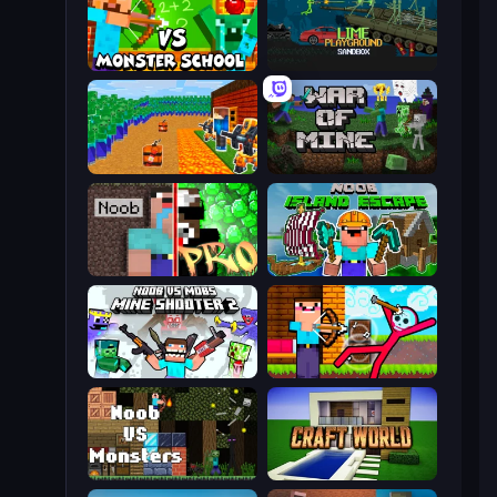
Herobrine vs Monster School
Lime Playground Sandbox
Noob Tower Defense
War of Mine
Noob vs Pro: Challenge
Noob: Island Escape
Mine Shooter 2: Noob vs Mobs
Noob Archer vs Stickman Zombie
Noob VS Monsters
Craft World