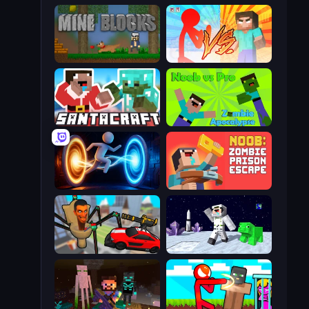
Mine Blocks
Red Stickman vs Monster School
SantaCraft
Noob vs Pro: Zombie Apocalypse
Portal Escape
Noob: Zombie Prison Escape
Cars vs Skibidi Toilet
SpaceCraft Noob: Return to Earth