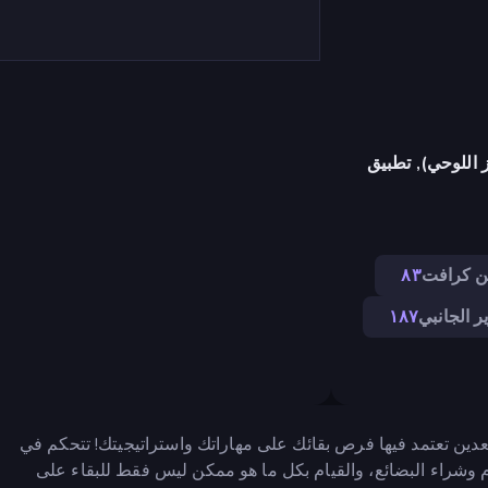
 اللوحي), تطبيق
ن كرافت
٨٣
ر الجانبي
١٨٧
Noob Miner هي لعبة مغامرات تعدين تعتمد فيها فرص بقائك على مهاراتك واستراتيجيتك! تتحكم في
 وشراء البضائع، والقيام بكل ما هو ممكن ليس فقط للبقاء على