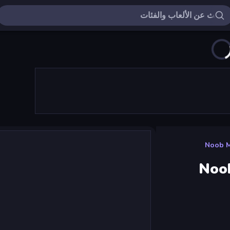
Noob M
Noob