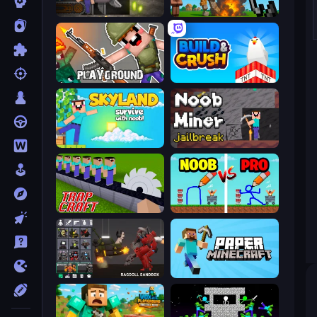
Noob Digger: Pro Drill Miner
Noob Fuse
Playground
Build and Crush
Skyland Survive With Noob!
Noob Miner: Escape From Prison
Trap Craft
DOP Noob: Draw to Save
Last Play: Ragdoll Sandbox
Paper Minecraft