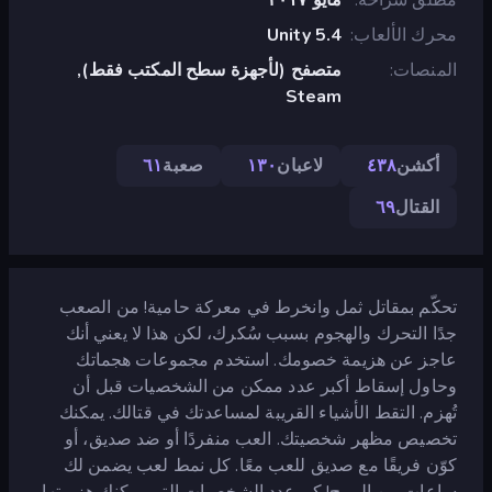
محرك الألعاب
Unity 5.4
المنصات
متصفح (لأجهزة سطح المكتب فقط),
Steam
أكشن
٤٣٨
لاعبان
١٣٠
صعبة
٦١
القتال
٦٩
تحكّم بمقاتل ثمل وانخرط في معركة حامية! من الصعب
جدًا التحرك والهجوم بسبب سُكرك، لكن هذا لا يعني أنك
عاجز عن هزيمة خصومك. استخدم مجموعات هجماتك
وحاول إسقاط أكبر عدد ممكن من الشخصيات قبل أن
تُهزم. التقط الأشياء القريبة لمساعدتك في قتالك. يمكنك
تخصيص مظهر شخصيتك. العب منفردًا أو ضد صديق، أو
كوّن فريقًا مع صديق للعب معًا. كل نمط لعب يضمن لك
ساعات من المرح! كم عدد الشخصيات التي يمكنك هزيمتها