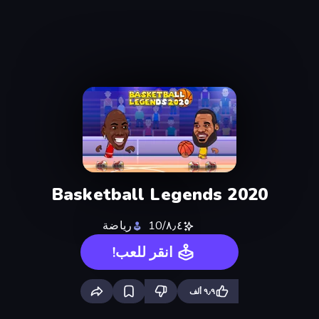
Basketball Legends 2020
٨٫٤/10
رياضة
انقر للعب!
٩٫٩ ألف