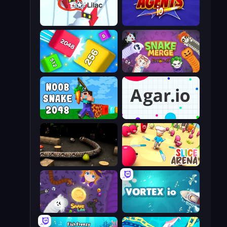
Snowball.io
Agents.io
Qube 2048
Snake Merge: Idle & io Zone
Noob Snake 2048
Agar.io
Snake 3D
Slice Arena
Snake Lite
Vortex.io