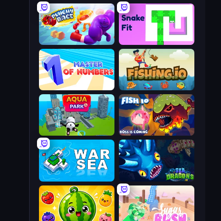
Punchy Race
Snake Fit
Master of Numbers
Fishing.io
Aquapark.io
Fish IO
War Sea
SeaDragons.io