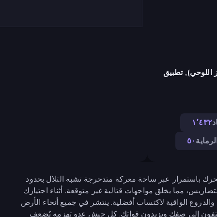
 اللوحي), تطبيق
د
١٬٤٣٢
لرماية
٥٠
يتحرك باستمرار عبر ساحة معركة متدحرجة تشبه التلال بحدود
تضاريس، مما يخلق مواجهات قتالية غير متوقعة. أثناء اجتيازك
دروع الواقية لاكتساب أفضلية. ينتشر في جميع أنحاء الأرض
لتفون إلى صفك ويزيدون قواتك. كل جيش عدو تهزمه يُضعف