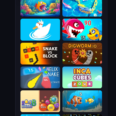
Fish Frenzy
Deep Sea Duel
Ducklings
Fish Eat Getting Big
Snake VS Block
Digworm.io
Helix Snake
Inca Cubes 2048
Crazy 2048 Balls
Hungry Ocean: Eat, Feed and Grow Fish