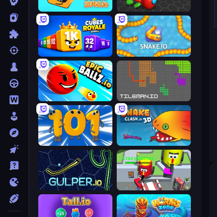
Cubes 2048.io
Hexanaut.io
Cubes 2048 Royale
Snake.io
EpicBallz.io
TileMan.io
Numbers Arena
Snake Clash.io
Gulper.io
CleanUp.IO