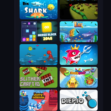
Big Shark
Axy Snake 3D
Merge Block 2048
Let Me Eat 2: Feeding Madness
Fish Eat Fishes
Fish Stab Getting Big
SlitherCraft.io
DuckPark.io
City Takeover
Diep.io