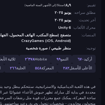
تقييم
٨٫٩
(
استنادًا إلى الأشهر الستة الماضية
)
مطلق سراحه
يونيو ٢٠٢٥
آخر تحديث
يونيو ٢٠٢٥
محرك الألعاب
Unity 6
المنصات
متصفح (سطح المكتب، الهاتف المحمول، الجهاز
CrazyGames (iOS, Android)
توجيه
منظر طبيعي / صورة شخصية
آركيد
٦٧٠
النمو
٩٩
Mobile
٢٬٣٧٨
ثلاثية الأبعا
الأعلى للأسفل
٢٨٢
المعركة
٥٤٨
الحلبة
٢٦٦
ا
في هذه اللعبة الديناميكية والاستراتيجية، ستتحكم ببطل وحيد 
محددة. في بداية كل مباراة، تظهر جيوش الأعداء عشوائيًا عبر ال
ساحة المعركة، يمكنك جمع معززات قوية مثل رشقات السرعة وال
متجولون محايدون - شخصيات تتجول بحرية، وعند مواجهتهم، ي