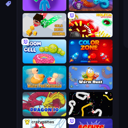
Tall.io
Worms.Zone
Gold Rush Arena
Holey.io Battle Royale
Boom Cell
Color Zone
Water Pool Heroes.io
Worm Hunt
Dragon.io
Worms.io