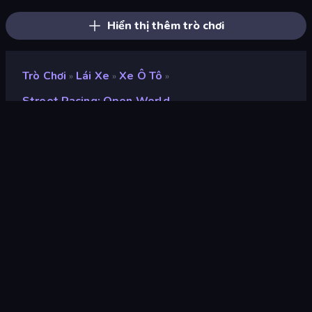
Hiển thị thêm trò chơi
Trò Chơi
Lái Xe
Xe Ô Tô
»
»
»
Street Racing: Open World
Street Racing: Open
World
nhà phát triển
RedRockGames
Xếp hạng
8,6
(
dựa trên 6 tháng gần đây
)
Phát hành
tháng 9 năm 2025
Cập nhật mới nhất
tháng 9 năm 2025
Công cụ trò chơi
Unity 2022
nền tảng
Trình duyệt (máy tính để bàn,