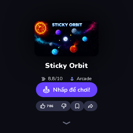
Sticky Orbit
8,8/10
Arcade
Nhấp để chơi!
786