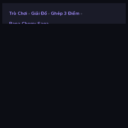
Trò Chơi
Giải Đố
Ghép 3 Điểm
»
»
»
Papa Cherry Saga
Papa Cherry Saga
nhà phát triển
RoboWhale
Xếp hạng
8,7
(
dựa trên 6 tháng gần đây
)
Phát hành
tháng 4 năm 2021
Công cụ trò chơi
HTML5
nền tảng
Trình duyệt (máy tính để bàn, điện
thoại di động, máy tính bảng),
Ứng dụng CrazyGames (iOS,
Android)
Định hướng
Chân dung