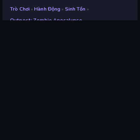
Trò Chơi
Hành Động
Sinh Tồn
»
»
»
Outpost: Zombie Apocalypse
Outpost: Zombie
Apocalypse
nhà phát triển
AGAVA
Xếp hạng
8,2
(
dựa trên 6 tháng gần đây
)
Phát hành
tháng 8 năm 2023
Công cụ trò chơi
Unity 2021
nền tảng
Trình duyệt (máy tính để bàn, điện
thoại di động, máy tính bảng),
Ứng dụng CrazyGames (Android)
Định hướng
Phong cảnh