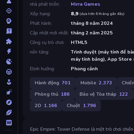
nhà phát triển
Mirra Games
Xếp hạng
8,9
(
dựa trên 6 tháng gần đây
)
Phát hành
tháng 8 năm 2024
Cập nhật mới nhất
tháng 2 năm 2025
Công cụ trò chơi
HTML5
nền tảng
Trình duyệt (máy tính để bàn
máy tính bảng), App Store 
Định hướng
Phong cảnh
Hành động
701
Mobile
2.373
Chiến
Phòng thủ
186
Bảo vệ Tòa tháp
122
2D
1.166
Chuột
1.796
Epic Empire: Tower Defense là một trò chơi chiến