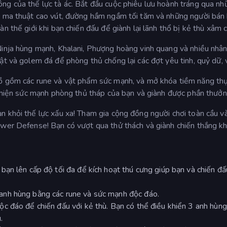
ng của thế lực tà ác. Bắt đầu cuộc phiêu lưu hoành tráng qua nh
ốc ma thuật cao vút, đường hầm ngầm tối tăm và những người bá
n thế giới khi bạn chiến đấu để giành lại lãnh thổ bị kẻ thù xâm 
Ninja hùng mạnh, Khalani, Phượng hoàng vinh quang và nhiều nhân
t và golem đá để phòng thủ chống lại các đợt yêu tinh, quỷ dữ, v
lồ gồm các rune và vật phẩm sức mạnh, và mở khóa tiềm năng th
ể hiện sức mạnh phòng thủ tháp của bạn và giành được phần thưởn
n khỏi thế lực xấu xa! Tham gia cộng đồng người chơi toàn cầu v
ower Defense! Bạn có vượt qua thử thách và giành chiến thắng k
ạn lên cấp độ tối đa để kích hoạt thú cưng giúp bạn và chiến đấ
nh hùng bằng các rune và sức mạnh độc đáo.
c đáo để chiến đấu với kẻ thù. Bạn có thể điều khiển 3 anh hùn
.