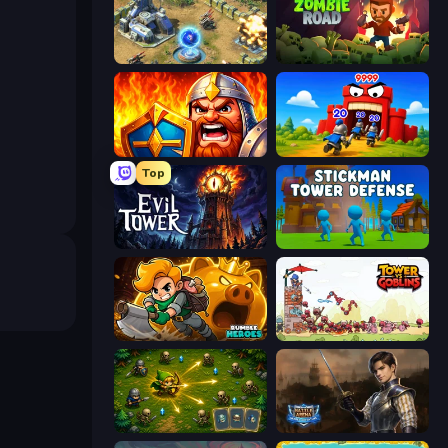
Battle for the Galaxy
Zombie Road
WarLink: Crown & Clash
TimeWarriors
Top
Evil Tower
Stickman Tower Defense Idle 3D
Rumble Heroes
Tower vs Goblins
Tiny Ranger
Battle Arena