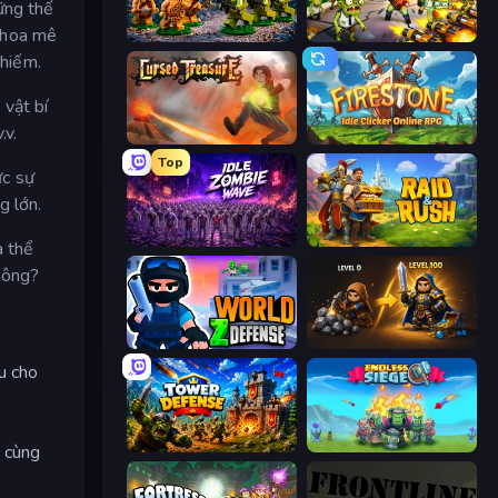
ững thế
n hoa mê
Age of Heroes
Zombies 4 Weapon Merge
chiếm.
 vật bí
.v.
Cursed Treasure
Firestone – Idle Clicker Online RPG
Top
ực sự
g lớn.
Idle Zombie Wave: Survivors
Raid & Rush
à thể
hông?
World Z Defense - Zombie Defense
Gothic Story RPG
u cho
Tower Defense
Endless Siege
g cùng