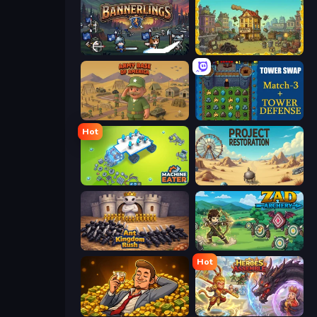
Bannerlings
The Garbaggio Hotel
Army Base Of America
Tower Swap
Hot
Machine Eater
Project Restoration
Ant Kingdom Rush
Zad Archery - Demo
Hot
Idle Billionaire Tycoon
Heroes Assemble