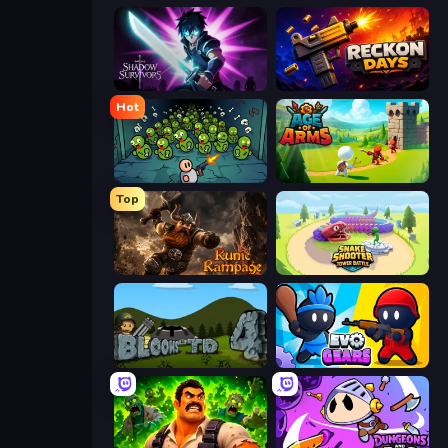
Shadow Survivors
Reckon Days
Hot
Base Defence
Age Of Arms
Top
Runic Rampage
Snake Shooter: Tower Battle
Bloons Tower Defense 4
Evo Gears