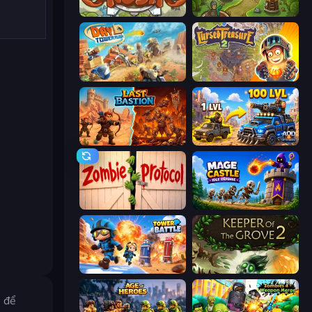
Kingdom Rush
Tower Defense Clash
Day D Tower Rush
Cursed Treasure 2
Last Bastion
AOD - Art Of Defense
Zombie Protocol
Mage Castle Idle Defense
Tower Battle
Keeper of the Grove 2
ẽ để