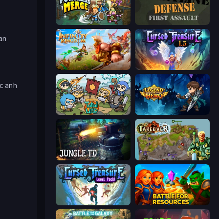
Fortress Merge
Frontline Defense
an
Infinity Kingdom
Cursed Treasure 1.5
c anh
Raid Heroes: Total War
Legend of Hero
Jungle TD
Takeover
Cursed Treasure Level Pack
Battle for Resources