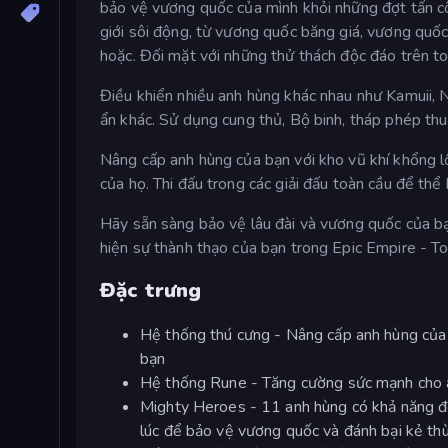
bảo vệ vương quốc của mình khỏi những đợt tấn cô
giới sôi động, từ vương quốc băng giá, vương qu
hoặc. Đối mặt với những thử thách độc đáo trên toà
Điều khiển nhiều anh hùng khác nhau như Kamuii, 
ẩn khác. Sử dụng cung thủ, Bộ binh, tháp phép thuậ
Nâng cấp anh hùng của bạn với kho vũ khí khổng 
của họ. Thi đấu trong các giải đấu toàn cầu để th
Hãy sẵn sàng bảo vệ lâu đài và vương quốc của bạ
hiện sự thành thạo của bạn trong Epic Empire - T
Đặc trưng
Hệ thống thú cưng - Nâng cấp anh hùng của b
bạn
Hệ thống Rune - Tăng cường sức mạnh cho a
Mighty Heroes - 11 anh hùng có khả năng độ
lúc để bảo vệ vương quốc và đánh bại kẻ thù