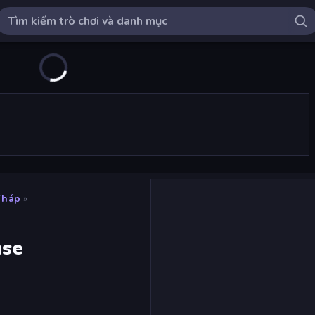
Tháp
»
nse