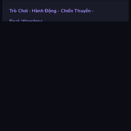
Trò Chơi
Hành Động
Chiến Thuyền
»
»
»
Real Warships
Real Warships
Xếp hạng
8,9
(
dựa trên 6 tháng gần đây
)
Phát hành
tháng 9 năm 2025
Cập nhật mới nhất
tháng 4 năm 2026
Công cụ trò chơi
HTML5
nền tảng
Trình duyệt (máy tính để bàn,
điện thoại di động, máy tính
bảng), Ứng dụng CrazyGames
(iOS, Android)
Định hướng
Phong cảnh