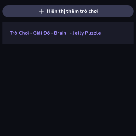
Hiển thị thêm trò chơi
Trò Chơi
Giải Đố
Brain
Jelly Puzzle
»
»
»
Jelly Puzzle
nhà phát triển
TenthEase Game
Xếp hạng
8,1
(
dựa trên 6 tháng gần đây
)
Phát hành
tháng 4 năm 2026
Công cụ trò chơi
HTML5
nền tảng
Trình duyệt (máy tính để bàn, điện
thoại di động, máy tính bảng),
Ứng dụng CrazyGames (iOS,
Android)