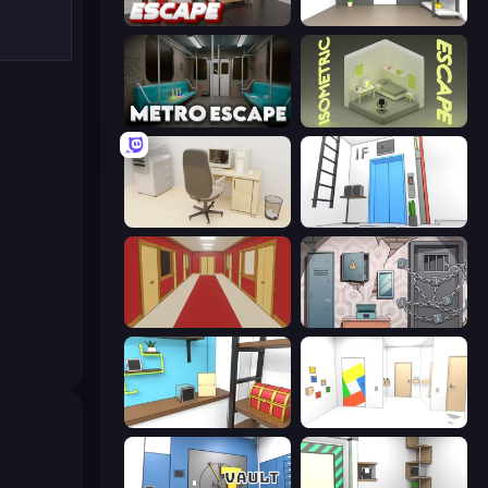
Kitchen Escape
Paint Room Escape
Metro Escape
Isometric Escape
House Escape: Office
Elevator Room Escape
Escape or Die 4
Cube Stories: Escape
Game Cafe Escape
Mirror Room Escape