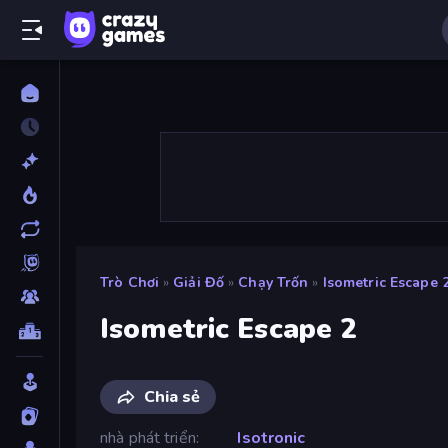
Trò Chơi
»
Giải Đố
»
Chạy Trốn
»
Isometric Escape 
Isometric Escape 2
Chia sẻ
nhà phát triển
Isotronic