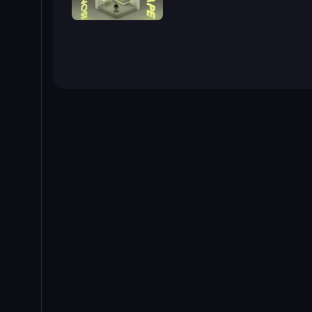
Isometric Escape