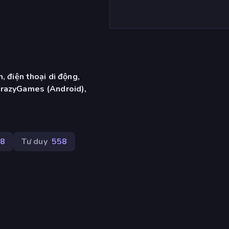
, điện thoại di động,
CrazyGames (Android),
8
Tư duy
558