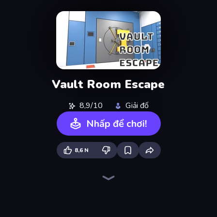
Vault Room Escape
8,9/10
Giải đố
Nhấp để chơi!
8,6 N
Elevator Room Escape
Game Cafe Escape
Paint Room Escape
Machine Room Escape
Space Museum Escape
Mirror Room Escape
Video Studio Escape
Puzzle Room Escape
Design House Escape
House Escape: Office
The White Room
Bathroom Escape
Kitchen Escape
The White Room 2
Escape or Die 4
The White Room 5
The White Room 3
Escape or Die