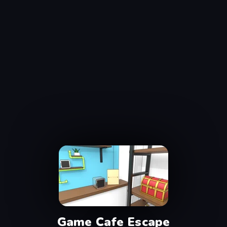
Game Cafe Escape