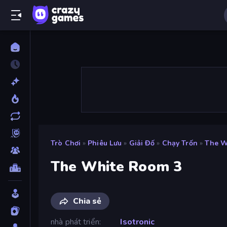
Trò Chơi
»
Phiêu Lưu
»
Giải Đố
»
Chạy Trốn
»
The W
The White Room 3
Chia sẻ
nhà phát triển
Isotronic