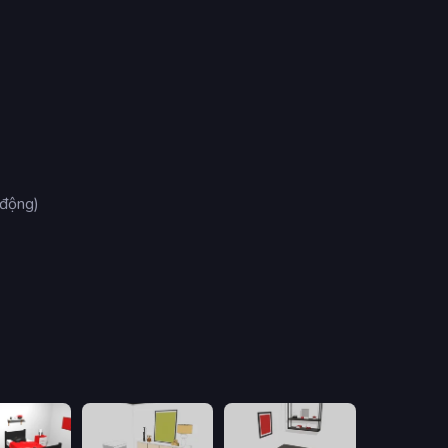
 động)