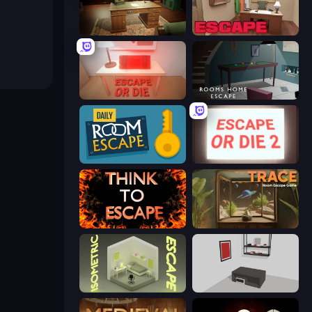
Vintage Escape
Escape or Die 3
Escape or Die
Rooms Home Escape
Daily Room Escape
Escape or Die 2
Think to Escape
TRACE
Isometric Escape
The White Room 5