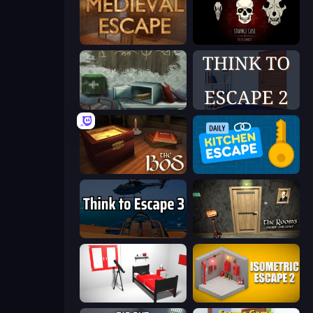
Medieval Escape
Room Escape: Strange Case
Big Giant Games (Prison Escape Puzzle)
Think to Escape 2
The Box of Secrets
Daily Kitchen Escape
Think to Escape 3
The Rooms: Escape Challenge
The White Room 3D
Isometric Escape 2