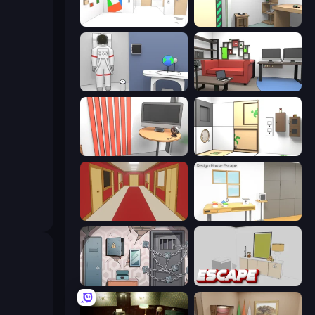
Mirror Room Escape
Machine Room Escape
Space Museum Escape
Video Studio Escape
Computer Office Escape
Puzzle Room Escape
Escape or Die 4
Design House Escape
Cube Stories: Escape
The White Room 4