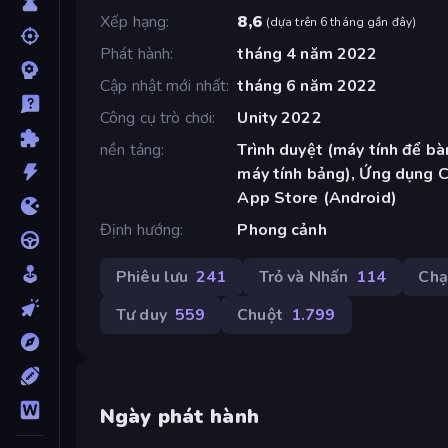
Xếp hạng
8,6
(
dựa trên 6 tháng gần đây
)
Phát hành
tháng 4 năm 2022
Cập nhật mới nhất
tháng 6 năm 2022
Công cụ trò chơi
Unity 2022
nền tảng
Trình duyệt (máy tính để bàn
máy tính bảng), Ứng dụng 
App Store (Android)
Định hướng
Phong cảnh
Phiêu lưu
241
Trỏ và Nhấn
114
Chạ
Tư duy
559
Chuột
1.799
Ngày phát hành