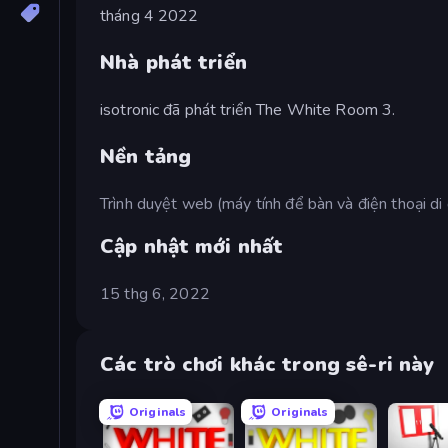
tháng 4 2022
Nhà phát triển
isotronic đã phát triển The White Room 3.
Nền tảng
Trình duyệt web (máy tính để bàn và điện thoại di
Cập nhật mới nhất
15 thg 6, 2022
Các trò chơi khác trong sê-ri này
Originals
Originals