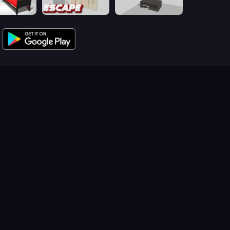
te Room 3D
The White Room 4
The White Room 5