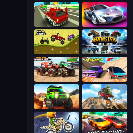
Blocky Traffic Racing
Grand Cyber City
Hill Racing
Monster Truck Arena
Monster Truck Demolition Derby
Turbo Cars: Pipe Stunts
Offroad Life 3D
Cartoon Moto Stunt