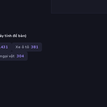
áy tính để bàn)
.431
Xe ô tô
381
ngại vật
304