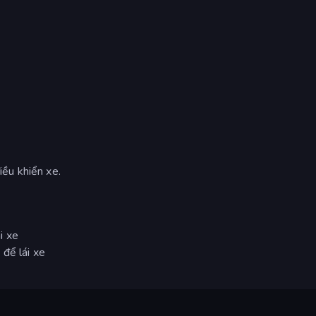
ều khiển xe.
i xe
để lái xe