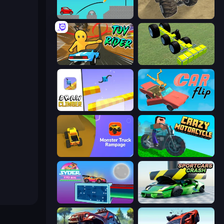
Draw Bridge
Monster Cars: Ultimate Simulator
Toy Rider
Genius Mechanic
Draw Climber
Car Flip!
Monster Truck Rampage
Crazy Motorcycle
Syder Hyper Drive
Sportcars Crash