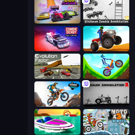
MR RACER Stunt Mania
Stickman Zombie Annihilation
Zombie Derby: Pixel Survival
ATV Ultimate Offroad
Evolution Factor
Hill Climb on Moto Bike
Trial Mania
Stickman Annihilation 2
Jet Boat Racing
Moto X3M 4 Winter