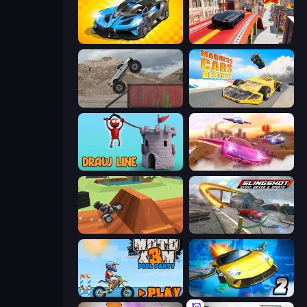
GT Cars Mega Ramps
Slingshot Crash
Hard Wheels
Madness Cars Destroy
Draw Line
Ultimate Flying Car
Blocky Trials
Slingshot Stunt Driver & Sport
Moto X3M 5: Pool Party
Ultimate Flying Car 2