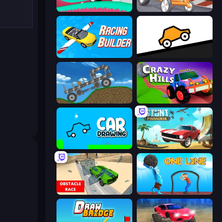
Merge & Construct
Draw Crash Race
Racing Builder
Bouncy Motors
Move It!
Crazy Hills
Car Drawing Game
Stunt Paradise
Obstacle Race: Destroying Simulator!
One Line