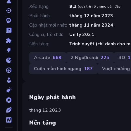
Xếp hạng
9,3
(
dựa trên 6 tháng gần đây
)
Phát hành
tháng 12 năm 2023
Cập nhật mới nhất
tháng 11 năm 2024
Công cụ trò chơi
Unity 2021
Nền tảng
Trình duyệt (chỉ dành cho m
Arcade
669
2 Người chơi
225
3D
1
Cuộn màn hình ngang
187
Vượt chướng 
Ngày phát hành
tháng 12 2023
Nền tảng