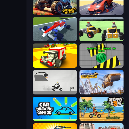
Offroad Island
Hyper Cars Ramp Crash
Genius Car 2
Block Tech: Epic Sandbox
Blocky Demolition Derby
Hydraulic Press 2D ASMR
Draw Bridge Puzzle
Construction Ramp Jumping
Car Drawing Game 3D
Moto X3M