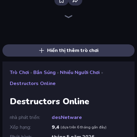
SkillWarz
Kirka.io
Redcoats.io
Fragen
CS: Chaos Squad
SuperTrip.Land
Horde Crusher
Online Robot Royale
Doomsday Shooter
Mine Shooter 2: Noob vs Mobs
Hyperblox Shooting
Toilets Worms Shooter
Pixel World
Serious Head
Chicken CS
Moon Clash Heroes
Laser Tanks
Chicken Strike
Hiển thị thêm trò chơi
Trò Chơi
Bắn Súng
Nhiều Người Chơi
»
»
»
Destructors Online
Destructors Online
nhà phát triển
desNetware
Xếp hạng
9,4
(
dựa trên 6 tháng gần đây
)
Phát hành
tháng 5 năm 2026