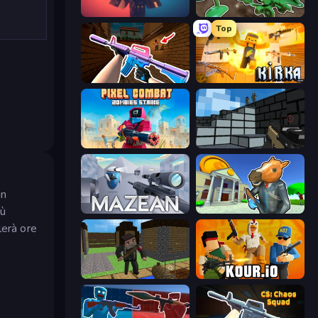
Pixel Warfare
Soldiers - Capture and Control!
Top
KS Z
Kirka.io
Pixel Combat: Zombies Strike
Pixel Gun 3D
in
iù
Mazean
Bank Robbery 3
lerà ore
Block Pixel Gun Apocalypse 3
Kour.io