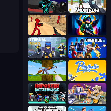
Pixel Wars of Hero
Voxmaxa
Stickman Counter Terror Strike
Block Contra: Clutch Strike
Eternal Road
Overtide.io
Mine Shooter 3D
Paintball King
Imposter Battle Royale
Casino Robbery