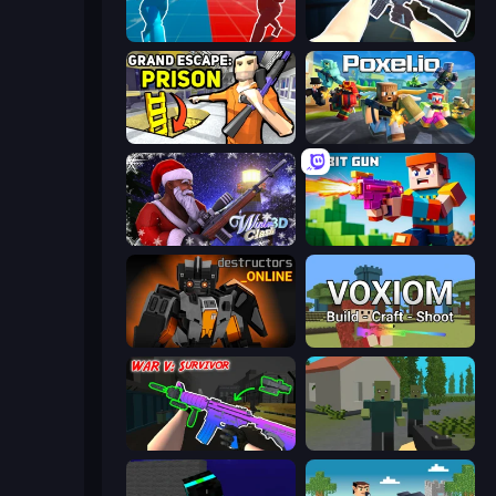
Battle of the Soldiers: Red vs Blue
CS: Chaos Squad
Grand Escape: Prison
Poxel.io
Winter Clash 3D
Bit Gun.io
Destructors Online
Voxiom.io
War V: Survivor
ShooterZ