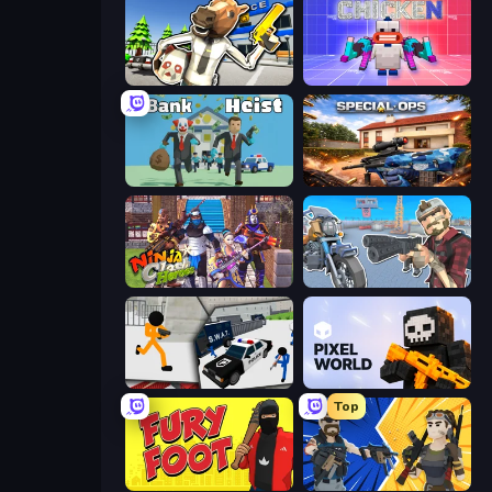
Bank Robbery: Escape
Chicken CS
Bank Heist
Special Ops: GO
Ninja Clash Heroes
Shoot and Drive
Stickman Prison: Counter Assault
Pixel World
Top
Fury Foot
BuildNow GG