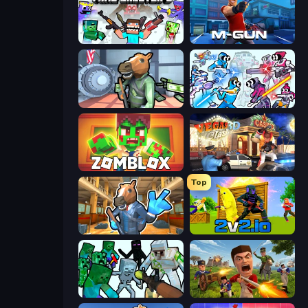
Mine Shooter 2: Noob vs Mobs
Muscle Gun.IO
Bank Robbery
Space Wars Battleground
Zomblox
Vegas Clash 3D
Top
Bank Robbery 2
2v2.io
Mine Shooter: Save Your World
Redcoats.io