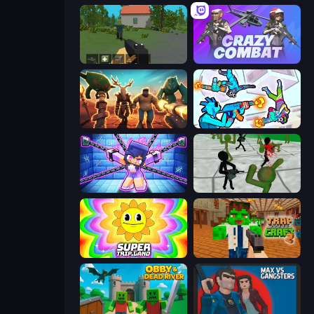
WorldZ
Crazy Combat
Horde Crusher
Gravity Arena Shooter
Mini Mine
Stickman Zombie 3D
SuperTrip.Land
Trap Craft 2