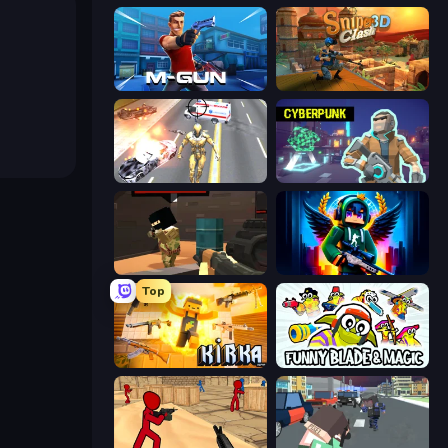
Muscle Gun.IO
Sniper Clash 3D
Super Crime Steel War Hero
Cyberpunk: Resistance
Pixel Force
Block Contra: Clutch Strike
Top
Kirka.io
Funny Blade & Magic