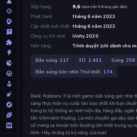
Xếp hạng
9,6
(
dựa trên 6 tháng gần đây
)
Phát hành
tháng 6 năm 2023
Cập nhật mới nhất
tháng 6 năm 2023
Công cụ trò chơi
Unity 2020
Nền tảng
Trình duyệt (chỉ dành cho m
Bắn súng
217
3D
1.431
Súng
256
Bắn súng Góc nhìn Thứ nhất
174
Bank Robbery 3 là một game bắn súng góc nhìn t
sàng thực hiện vụ cướp táo bạo nhất khi bạn chu
trang bị hệ thống an ninh hiện đại, hàng đầu, ngâ
tên trộm bình thường. Là một chuyên gia dày dạn 
sẽ mang lại khoản tiền thưởng lớn nhất trong sự n
hĩnh. Hãy chứng tỏ kỹ năng của bạn!