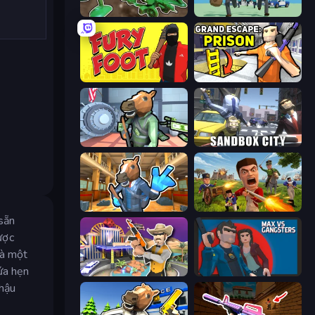
Soldiers - Capture and Control!
Bank Heist
Fury Foot
Grand Escape: Prison
Bank Robbery
Sandbox City
Bank Robbery 2
Redcoats.io
sẵn
ược
là một
ứa hẹn
Casino Robbery
Max vs Gangsters
 hậu