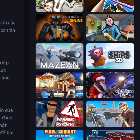
Bank Robbery: Escape
KS Z
ngựa của
con tin
Destructors Online
Save the Hostages
cướp
Mazean
Ships 3D
lực
 hàng
Vegas Clash 3D
Winter Clash 3D
ền của
n đáng
một
City of Psychos
Shoot and Drive
 để tìm