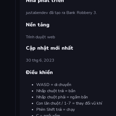
Nhà phát triển
justaliendev đã tạo ra Bank Robbery 3.
Nền tảng
Trình duyệt web
Cập nhật mới nhất
30 thg 6, 2023
Điều khiển
WASD = di chuyển
Nhấp chuột trái = bắn
Nhấp chuột phải = ngắm bắn
Con lăn chuột / 1-7 = thay đổi vũ khí
Phím Shift trái = chạy
C = ngồi xổm