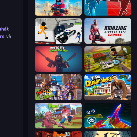
Pixel Combat: Zombies Strike
Battle of the Soldiers: Red vs Blue
nhất
rs
và
Stickman Prison: Counter Assault
Amazing Strange Rope Police
Pixel Warfare
Airport Clash 3D
Ninja Clash Heroes
I Am Quadrober!
Farm Clash 3D
Surf GO Parkour