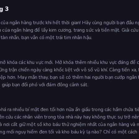
g 3
của ngân hàng trước khi hết thời gian! Hãy cùng người bạn đầu 
của ngân hàng để lấy kim cương, trang sức và tiền mặt. Giải cứu 
àn nhẫn, bạn vẫn có một trái tim nhân hậu.
 mở khóa các khu vực mới. Mở khóa thêm nhiều khu vực đáng để 
g trận chiến ngày càng khốc liệt với vô số vũ khí. Càng tiến xa, 
iệp hơn. May mắn thay, bạn sẽ có thêm hai người bạn cướp ngân
ể giúp bạn đối phó với đám đông cảnh sát.
phá ra nhiều bí mật đen tối hơn nữa ẩn giấu trong các hầm chứa ti
nên cứu các nhân viên trong tòa nhà này hay không thực sự trở nê
là nơi cất giữ một số kho báu thử nghiệm nhất của ngân hàng và 
ững mối nguy hiểm đen tối và kho báu kỳ lạ nào? Chỉ có một cách