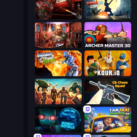
Rocket Clash 3D
Zombie Clash 3D: Halloween
Subway Clash 2
Archer Master 3D: Castle Defense
Moon Clash Heroes
Kour.io
Horde Crusher
CS: Chaos Squad
Online Robot Royale
I Am Taxi Prankster Sim