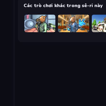
Các trò chơi khác trong sê-ri này
Bank Robbery
Bank Robbery 2