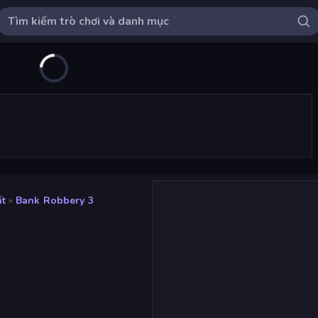
ất
»
Bank Robbery 3