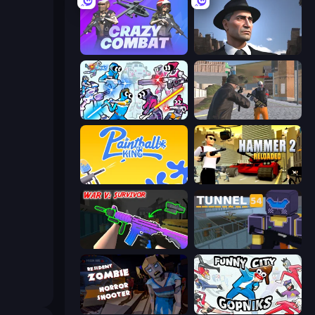
Crazy Combat
Downtown 1930s Mafia
Space Wars Battleground
Gangsters Squad
Paintball King
Hammer 2
War V: Survivor
Tunnel 54
Resident Zombies: Horror Shooter
Funny City: Gopniks