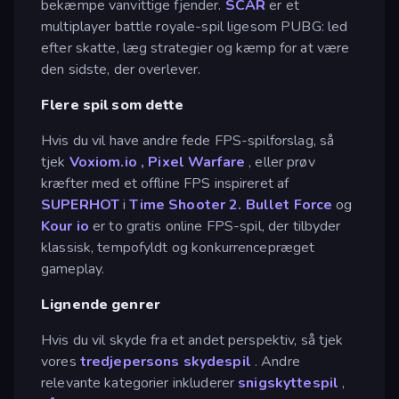
bekæmpe vanvittige fjender.
SCAR
er et
multiplayer battle royale-spil ligesom PUBG: led
efter skatte, læg strategier og kæmp for at være
den sidste, der overlever.
Flere spil som dette
Hvis du vil have andre fede FPS-spilforslag, så
tjek
Voxiom.io
,
Pixel Warfare
, eller prøv
kræfter med et offline FPS inspireret af
SUPERHOT
i
Time Shooter 2.
Bullet Force
og
Kour io
er to gratis online FPS-spil, der tilbyder
klassisk, tempofyldt og konkurrencepræget
gameplay.
Lignende genrer
Hvis du vil skyde fra et andet perspektiv, så tjek
vores
tredjepersons skydespil
. Andre
relevante kategorier inkluderer
snigskyttespil
,