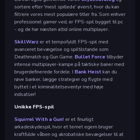
sortere efter 'mest spillede' øverst, hvor du kan
filtrere vores mest populære titler fra. Som enhver
professionel gamer ved, er FPS-spil bygget til pc
- og de har næsten altid online multiplayer.
SkillWarz
er et tempofyldt FPS-spil med
avanceret bevægelse og spiltilstande som
Deathmatch og Gun Game.
Bullet Force
tilbyder
intense multiplayer-kampe på taktiske baner med
brugerdefinerede fordele. I
Bank Heist
kan du
røve banker, lægge strategier og flygte med
byttet i et kriminalitetseventyr med høje
indsatser!
Unikke FPS-spil
Squirrel With a Gun!
er et finurligt
arkadeskydespil, hvor et ternet egern bruger
kraftfulde våben og akrobatiske bevægelser til at