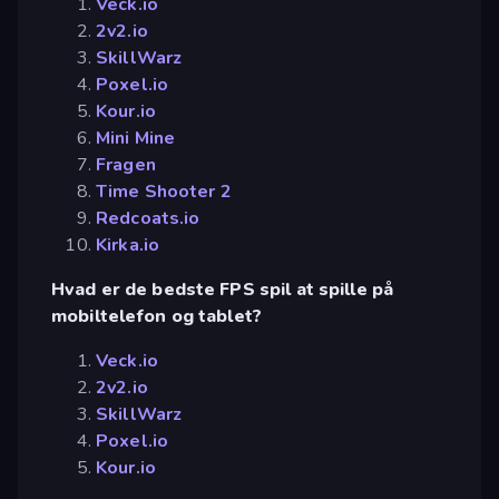
Veck.io
2v2.io
SkillWarz
Poxel.io
Kour.io
Mini Mine
Fragen
Time Shooter 2
Redcoats.io
Kirka.io
Hvad er de bedste FPS spil at spille på
mobiltelefon og tablet?
Veck.io
2v2.io
SkillWarz
Poxel.io
Kour.io