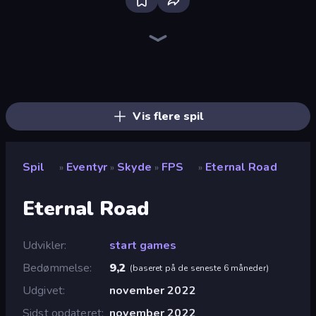
Bloxd.io
Ragdoll Archers
EvoWars.io
Piece of Cake: Merge and Bake
Veck.io
Traffic Rider
Racing Limits
Mahjongg Solitaire
Screw Out: Bolts and Nuts
Words of Wonders
Piles of Mahjong
Designville: Merge & Design
Space Waves
Miniblox
SkillWarz
Stickman Clash
Fortzone Battle Royale
Arrow Escape
Vis flere spil
Spil
Eventyr
Skyde
FPS
Eternal Road
»
»
»
»
Eternal Road
Udvikler
start games
Bedømmelse
9,2
(
baseret på de seneste 6 måneder
)
Udgivet
november 2022
Sidst opdateret
november 2022