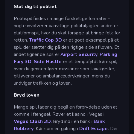
Slut dig til politiet
Politispil findes i mange forskellige formater -
nogle involverer vanvittige politibiljagter, andre er
platformspil, hvor du skal forsøge at bringe folk for
retten.
Traffic Cop 3D
er et godt eksempel på et
spil, der sætter dig på den rigtige side af loven. Et
andet lignende spil er
Airport Security
.
Parking
Fury 3D: Side Hustle
er et tempofyldt kørespil,
hvor du gennemfører missioner som taxakørsler,
biltyverier og ambulanceudrykninger, mens du
undviger trafikken og loven.
Bryd loven
Mange spil lader dig begå en forbrydelse uden at
komme i fængsel. Røver et kasino i Vegas i
Vegas Clash 3D.
Bryd ind i en bank i
Bank
Robbery
. Kør som en galning i
Drift Escape
. Der