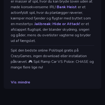
er masser af spil, hvor du kan bryde loven uden at
møde konsekvenserne IRL!
Bank Heist
er et
actionfyldt spil, hvor du planlægger røverier,
kæmper mod fjender og flygter med byttet som
en mestertyv.
Jailbreak: Hide or Attack!
er et
afslappet flugtspil, der blander skydning, snigeri
og gåder, mens du overlister vagterne og bryder
ud af fængslet.
Spil den bedste online Politispil gratis på
CrazyGames, ingen download eller installation
påkrævet. 🎮 Spil Ramp Car VS Police: CHASE og
mange flere lige nu!
Vis mindre