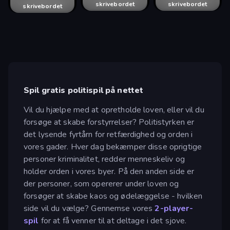
skrivebordet
skrivebordet
skrivebordet
skrivebordet
skrivebordet
skrivebordet
skrivebordet
skrivebordet
skrivebordet
skrivebordet
Spil gratis politispil på nettet
Vil du hjælpe med at opretholde loven, eller vil du
forsøge at skabe forstyrrelser? Politistyrken er
det lysende fyrtårn for retfærdighed og orden i
vores gader. Hver dag bekæmper disse oprigtige
personer kriminalitet, redder menneskeliv og
holder orden i vores byer. På den anden side er
der personer, som opererer under loven og
forsøger at skabe kaos og ødelæggelse - hvilken
side vil du vælge? Gennemse vores
2-player-
spil
for at få venner til at deltage i det sjove.