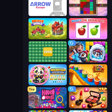
Arrow Escape
Color Cube Puzzle
Merge World
What's The Difference?
2048 Merge Blocks
Captain Blast
Unscrew Drop: Satisfying Puzzle
Coffee Color Blocks
Top
Hidden Objects
Tap Gallery