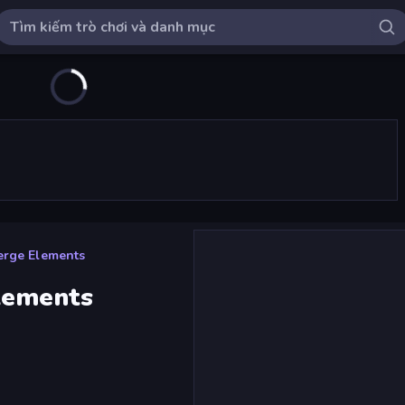
erge Elements
lements