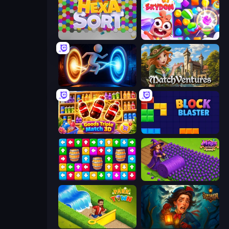
Hexa Sort
Skydom
Portal Escape
MatchVentures
Goods Triple Match 3D
Block Blaster
Tap Away Story
Magic School
Park Town
Lamplighter: Merge & Magic