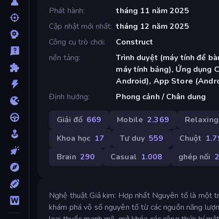
Phát hành
tháng 11 năm 2025
Cập nhật mới nhất
tháng 12 năm 2025
Công cụ trò chơi
Construct
nền tảng
Trình duyệt (máy tính để bàn
máy tính bảng), Ứng dụng 
Android), App Store (Andr
Định hướng
Phong cảnh / Chân dung
Giải đố
669
Mobile
2.369
Relaxing
Khoa học
17
Tư duy
559
Chuột
1.7
Brain
290
Casual
1.008
ghép nối
Nghệ thuật Giả kim: Hợp nhất Nguyên tố là một trò
khám phá vô số nguyên tố từ các nguồn năng lượng 
loại thuốc mạnh mẽ, mở khóa các công thức bí mậ