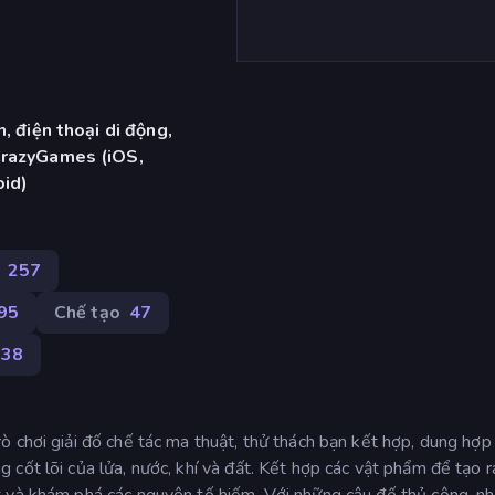
, điện thoại di động,
CrazyGames (iOS,
oid)
257
95
Chế tạo
47
238
 chơi giải đố chế tác ma thuật, thử thách bạn kết hợp, dung hợp
cốt lõi của lửa, nước, khí và đất. Kết hợp các vật phẩm để tạo 
t và khám phá các nguyên tố hiếm. Với những câu đố thủ công, n