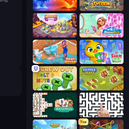
Elemental Monsters: Merge
Leek Factory Tycoon
Mergest Kingdom
Designville: Merge & Design
Open House
Farm Merge Valley
Screw Out: Bolts and Nuts
Castle Craft
Mahjongg Solitaire
Arrow Escape: Puzzle
Top