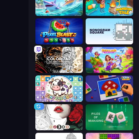
Tropical Merge
Mansion Tale: Merge Secrets
Pixel Blast
Nonogram Square
Color Tap: Coloring by Numbers
Fairyland Merge & Magic
Find The Cow
Screw Sorting
Numicolor
Piles of Mahjong