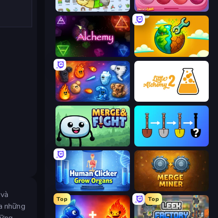
Alchemy: Merge Elements
Piece of Cake: Merge and Bake
Alchemy
Land Explorers: Merge & Build
Elemental Merge
Little Alchemy 2
Merge & Fight
Merge Tools - Merge and Dig
Human Clicker: Grow Organs
Merge Miner
 và
Top
Top
ra những
hững