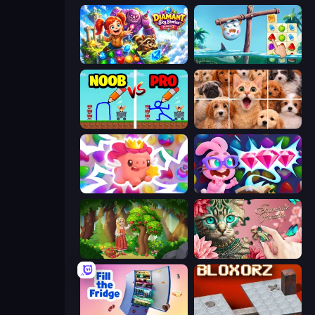
Diamant: Sky Stories Match 3
Sugar Heroes
DOP Noob: Draw to Save
Jigpic Solitaire
Match Arena
Skydom: Reforged
Northern Merge
Favorite Puzzles