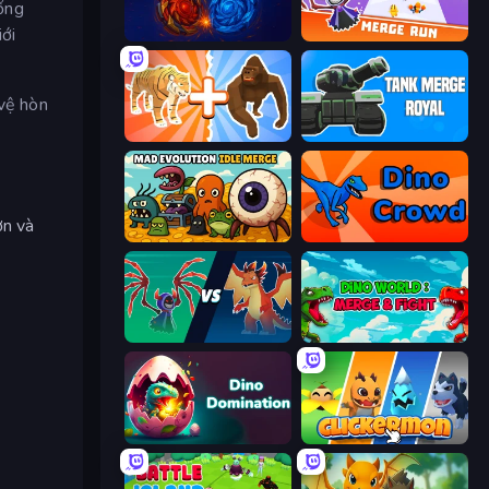
sống
ới
Mystical Blade
Merge Run
 vệ hòn
Animal DNA Run
Tank Merge Royal
ơn và
Mad Evolution: Idle Merge
Dino Crowd
Monster Battle
Dino World: Merge & Fight
Dino Domination
Clickermon