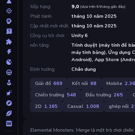
Xếp hạng
9,0
(
dựa trên 6 tháng gần đây
)
Phát hành
tháng 10 năm 2025
Cập nhật mới nhất
tháng 10 năm 2025
Công cụ trò chơi
Unity 6
nền tảng
Trình duyệt (máy tính để bàn
máy tính bảng), Ứng dụng 
Android), App Store (Andr
Định hướng
Chân dung
Giải đố
669
Kết nối
68
Mobile
2.3
Chiến trường
548
Đấu trường
265
Q
2D
1.165
Casual
1.008
ghép nối
2
Elemental Monsters: Merge là một trò chơi chiến th