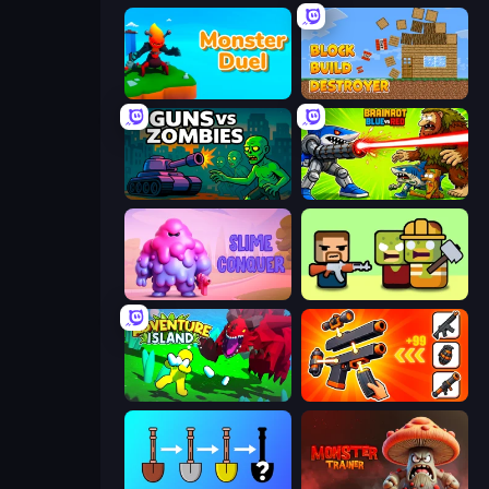
Monster Duel
Block Build Destroyer
Guns vs Zombies
Brainrot Blue Vs Red
Slime Conquer: Epic Battles
Zombie Horde: Build & Survive
Adventure Island 2D
Pew Pew Dose