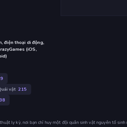
, điện thoại di động,
CrazyGames (iOS,
oid)
69
uái vật
215
38
uật ly kỳ, nơi bạn chỉ huy một đội quân sinh vật nguyên tố sinh 