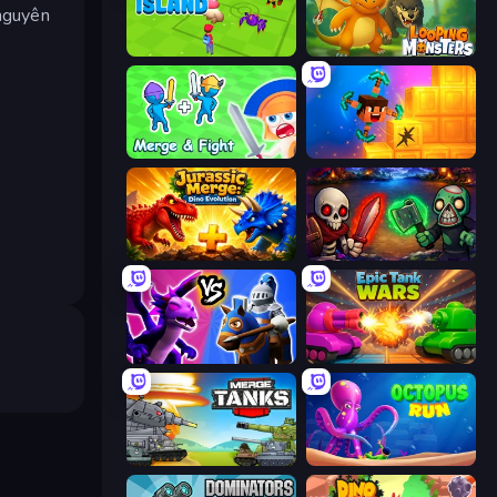
 nguyên
Battle Island
Looping Monsters
Merge and Fight
Merge & Dig!
Jurassic Merge: Dino Evolution
Monster Merge
Merge! Dragons vs Knights
Tanks Merge
Merge Master Tanks: Tank Wars
OctopusRun