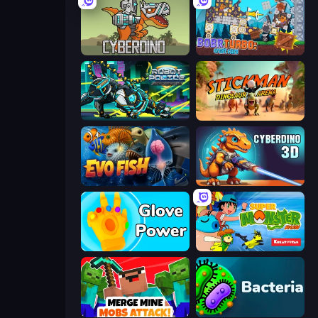
CyberDino: T-Rex vs Robots
Bobr Turbo: Craft Cars
Robot Police Iron Panther
Stickman: Dinosaur Arena
Evo Fish
CyberDino 3D
Glove Power
Super Monster Run
Merge Mine: Mobs Attack!
Bacteria