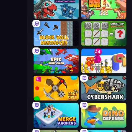
Dominators: Fighting Dinosaurs
Dino Merge Wars
Block Wall Destroyer
MineTap Merge Clicker
Epic Army Clash
Shot Blaster
Craft Drill
CyberShark
Merge Archers
Dino Defense