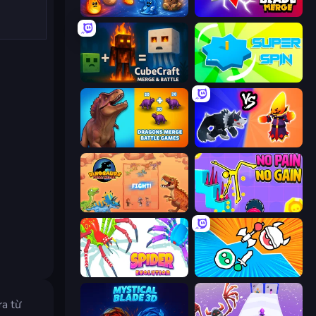
Elemental Merge
Blade Merge
CubeCraft: Merge & Battle
Super Spin
Dragons Merge: Battle Games
Merge Battle Tactics
Dinosaurs Merge Master
No Pain No Gain - Ragdoll Sandbox
Spider Evolution: Runner Game
Merge Knights!
ra từ