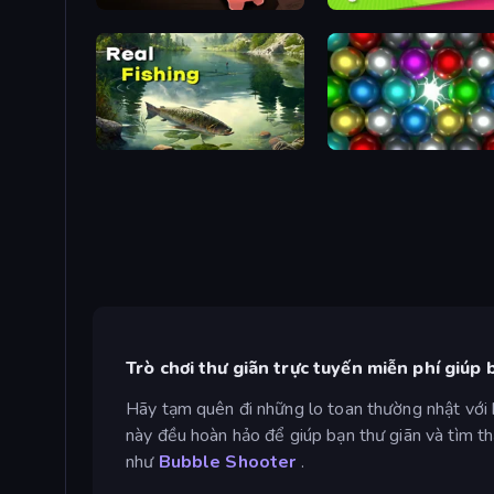
Bills Must Be Paid
Cozy Golf
Real Fishing Simulator
Magnet Balls: Addictive
Trò chơi thư giãn trực tuyến miễn phí giúp 
Hãy tạm quên đi những lo toan thường nhật với b
này đều hoàn hảo để giúp bạn thư giãn và tìm thấ
như
Bubble Shooter
.