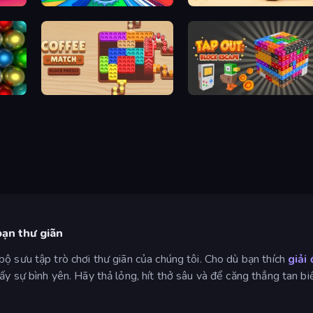
Entropy
Rope Stitch Puzzle
Coffee Match: Block Puzzle
Tap Out: Block Escape
bạn thư giãn
ộ sưu tập trò chơi thư giãn của chúng tôi. Cho dù bạn thích
giải
y sự bình yên. Hãy thả lỏng, hít thở sâu và để căng thẳng tan biến