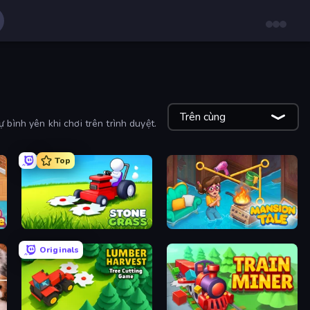
Trên cùng
bình yên khi chơi trên trình duyệt.
Top
Stone Grass: Mowing Simulator
Mansion Tale: Merge Secrets
Originals