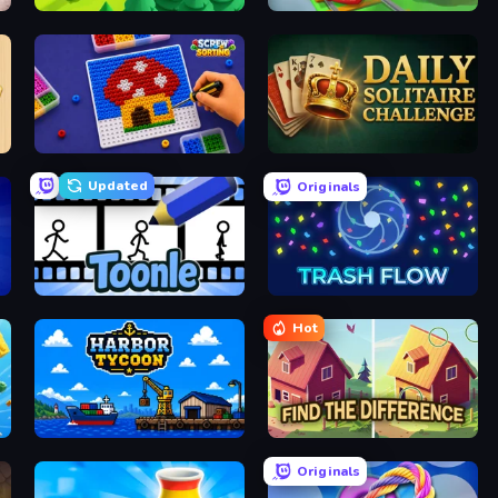
Lumber Harvest: Tree Cutting Game
Train Miner
Screw Sorting
Daily Solitaire Challenge
Updated
Originals
Toonle
Trash Flow
Hot
Harbor Tycoon
Find The Difference
Originals