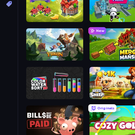
Merge World
Aquapark.io
New
Yukon: Family Adventure
Merge a Mansion
Color Water Sort 3D
Need for Sheep: Idle Clic
Originals