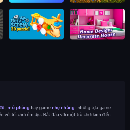
Merge Tools - Merge and Dig
Field Master
Get a Screw: 3D Puzzle!
Home Design: Decorate House
 đố
,
mô phỏng
hay game
nhẹ nhàng
, những tựa game
 với lối chơi êm dịu. Bắt đầu với một trò chơi kinh điển