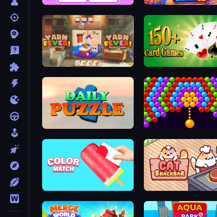
What's The Difference?
Goods Triple Match 3D
Yarn Fever! Unravel Puzzle
Daily Puzzle
Bubble Story
Color Match
Cat Snack Bar