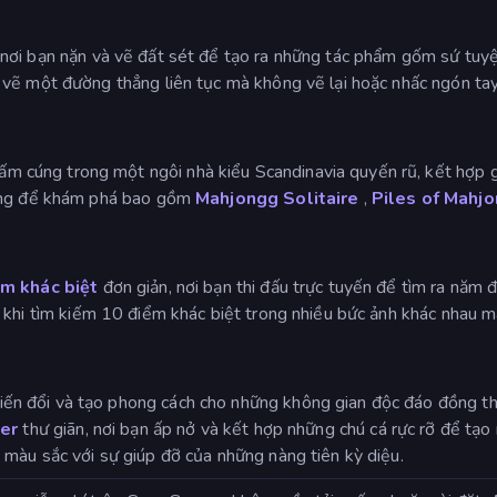
 nơi bạn nặn và vẽ đất sét để tạo ra những tác phẩm gốm sứ tuy
vẽ một đường thẳng liên tục mà không vẽ lại hoặc nhấc ngón tay
 cúng trong một ngôi nhà kiểu Scandinavia quyến rũ, kết hợp 
đáng để khám phá bao gồm
Mahjongg Solitaire
,
Piles of Mahj
ểm khác biệt
đơn giản, nơi bạn thi đấu trực tuyến để tìm ra năm đ
khi tìm kiếm 10 điểm khác biệt trong nhiều bức ảnh khác nhau mà
ến đổi và tạo phong cách cho những không gian độc đáo đồng thời
ker
thư giãn, nơi bạn ấp nở và kết hợp những chú cá rực rỡ để tạ
màu sắc với sự giúp đỡ của những nàng tiên kỳ diệu.