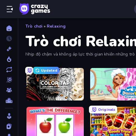
Trò chơi
»
Relaxing
Trò chơi Relaxi
Nhịp độ chậm và không áp lực thời gian khiến những trò c
Updated
Color Tap: Coloring by Numbers
Designville: Merge & De
Originals