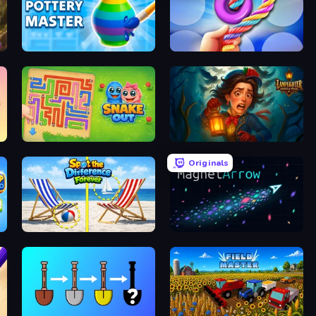
Pottery Master
Twisted Tangle
Snake Out: Maze Escape
Lamplighter: Merge & Magic
Originals
Spot the Difference Forever
MagnetArrow