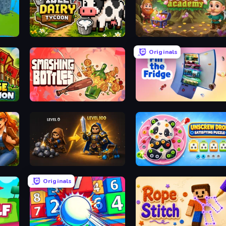
Idle Dairy Tycoon
Merge Academy
Originals
Smashing Bottles
Fill The Fridge
ker
Gothic Story RPG
Unscrew Drop: Satisfying Puzzle
Originals