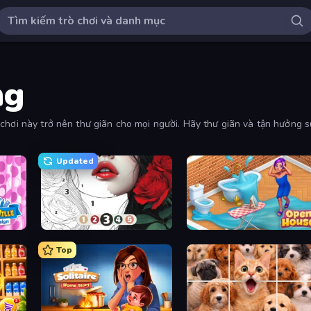
ng
hơi này trở nên thư giãn cho mọi người. Hãy thư giãn và tận hưởng sự 
Updated
sign
Numicolor
Open House
Top