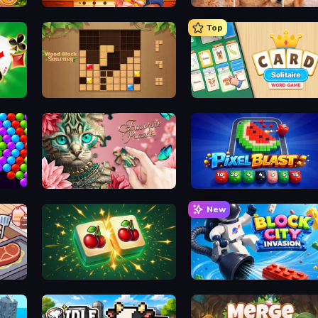
Solitaire Home Story
Jigpic Solitaire
Top
Classic Card Games Collection
Wood Block Journey
Card Solitaire: Word Game
Favorite Puzzles
Pixel Blast
New
Mahjong Puzzle: Tile Match
Block City Invasion