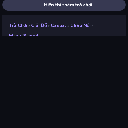
Hiển thị thêm trò chơi
Trò Chơi
Giải Đố
Casual
Ghép Nối
»
»
»
»
Magic School
Magic School
nhà phát triển
WEBBUSTERS
Xếp hạng
8,5
(
dựa trên 6 tháng gần đây
)
Phát hành
tháng 3 năm 2026
Cập nhật mới nhất
tháng 4 năm 2026
Công cụ trò chơi
Cocos
nền tảng
Trình duyệt (máy tính để bàn,
điện thoại di động, máy tính
bảng), App Store (iOS,