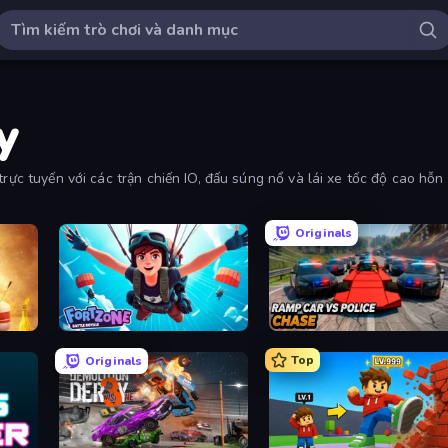
y
rực tuyến với các trận chiến IO, đấu súng nổ và lái xe tốc độ cao hỗn 
Originals
Fortzone Battle Royale
Ramp Car VS Police: CHASE
Top
Originals