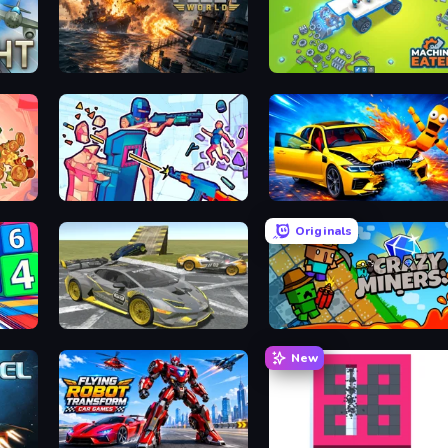
Battle Fleet World
Machine Eater
Time Shooter 3: SWAT
BMG: Ragdoll Playground
Originals
Wrong Way
Crazy Miners
New