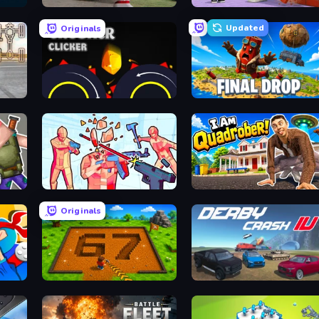
Demolition Derby 3
Obby: +1 Click Wall Breaker
Updated
Originals
Crusher Clicker
Final Drop
Time Shooter 2
I Am Quadrober!
Originals
Obby: Dig Brainrots
Derby Crash 4