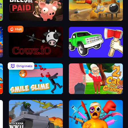
Bills Must Be Paid
Cannon Balls 3D
Hot
cowz.io
Smash the Car to Pieces!
Originals
Smile Slime
Cat and Granny 2