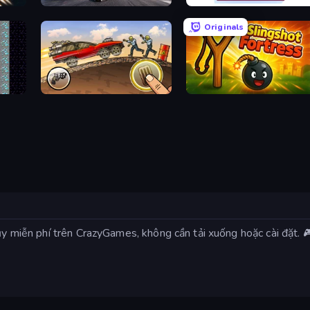
Flying Robot Transform Car Games
BreakStoneBALL
Originals
Earn to Die: Zombie Ride
Slingshot Fortress
hủy miễn phí trên CrazyGames, không cần tải xuống hoặc cài đặt. 