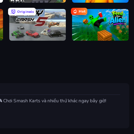
Stickman WW2
Fun Ragdoll Challenge!
Hot
Originals
Derby Crash 5
Feed the Alien
🎮 Chơi Smash Karts và nhiều thứ khác ngay bây giờ!