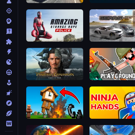
Deadly Descent
Bricks Breaker
Amazing Strange Rope Police
Gearshift One
Pirates of the Caribbean: ToW
Playground
Noob Fuse
Ninja Hands