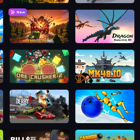
Artillery Vs Tanks
Ninja Swipe Strike
New
Demolition Inc.
Dragon Simulator 3D
OreCrusher 2
Mk48.io
Demolition Derby 2
Playground Man! Ragdoll Show!