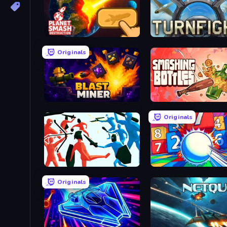
Planet Smash Destruction
Turnfight
Originals
Blast Miner
Smashing Bottles
Originals
Funny Battle Simulator
Entropy
Originals