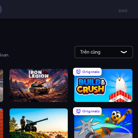
Trên cùng
loạn.
Originals
Iron Legion
Build and Crush
Originals