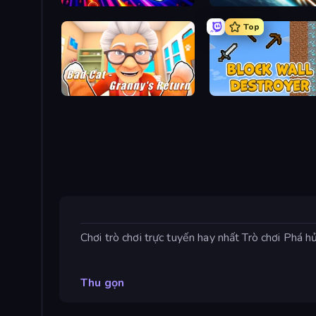
Stellar Swarm
Netquel
Top
Bad Cat - Granny's Return
Block Wall Destroyer
Chơi trò chơi trực tuyến hay nhất Trò chơi Phá 
Thu gọn