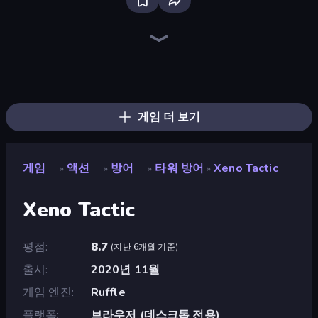
Bloxd.io
Ragdoll Archers
EvoWars.io
Piece of Cake: Merge and Bake
Veck.io
Racing Limits
Traffic Rider
Mahjongg Solitaire
Screw Out: Bolts and Nuts
Words of Wonders
Piles of Mahjong
Designville: Merge & Design
Miniblox
Space Waves
Stickman Clash
SkillWarz
Fortzone Battle Royale
Arrow Escape
게임 더 보기
게임
액션
방어
타워 방어
Xeno Tactic
»
»
»
»
Xeno Tactic
평점
8.7
(
지난 6개월 기준
)
출시
2020년 11월
게임 엔진
Ruffle
플랫폼
브라우저 (데스크톱 전용)