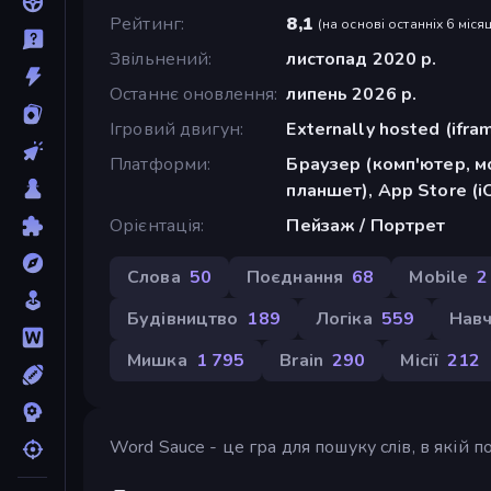
Рейтинг
8,1
(
на основі останніх 6 місяц
Звільнений
листопад 2020 р.
Останнє оновлення
липень 2026 р.
Ігровий двигун
Externally hosted (ifra
Платформи
Браузер (комп'ютер, м
планшет), App Store (i
Орієнтація
Пейзаж / Портрет
Слова
50
Поєднання
68
Mobile
2
Будівництво
189
Логіка
559
Навч
Мишка
1 795
Brain
290
Місії
212
Word Sauce - це гра для пошуку слів, в якій по