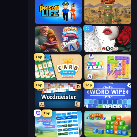
Prison Life
Army Base Of America
Word Scramble - Family Tales
Numicolor
Top
Card Solitaire: Word Game
Word Play
Top
Top
Wordmeister
Word Wipe
Top
Associations - Word Connect
Kitty Scramble: Word Stacks