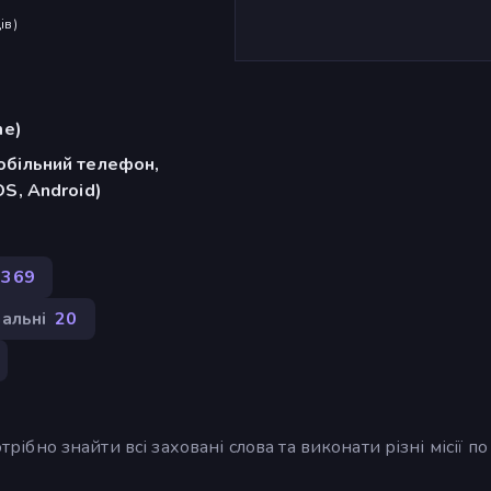
ів
)
me)
обільний телефон,
OS, Android)
 369
альні
20
трібно знайти всі заховані слова та виконати різні місії по