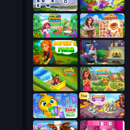
Words of Wonders
Fairyland Merge & Magic
Magic Kitchen: Merge Game
My Castle: Merge & Story
Sophie's Farm
Halloween Merge
Park Town
The Farmers
Top
Farm Merge Valley
Mergest Kingdom