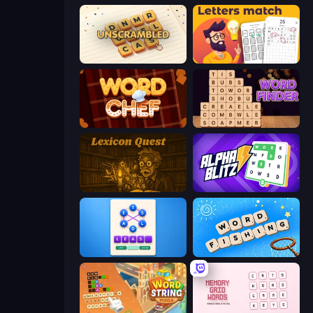
Unscrambled
Letters Match
Word Chef
Word Finder
Lexicon Quest
Alphablitz
Ahagram
Word Fishing