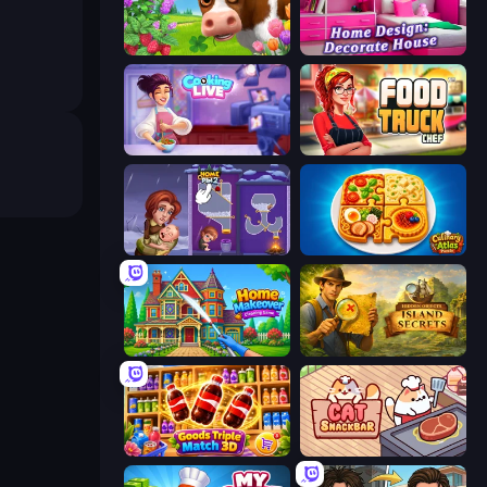
Country Life Meadows
Home Design: Decorate House
Cooking Live
Food Truck Chef™: A Fun Cooking Game
Home Pin 2
Culinary Atlas
Home Makeover Cleaning Game
Hidden Objects: Island Secrets
Goods Triple Match 3D
Cat Snack Bar