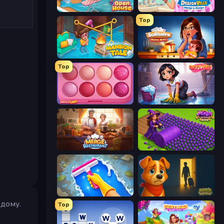
Open House
Designville: Merge & Design
Top
Mansion Tale: Merge Secrets
Solitaire Home Story
Top
Piece of Cake: Merge and Bake
Lucy’s Ville
Merge Restaurant
Magic School
Hotel Rush: Merge Story
Ranch Adventures
 дому.
Top