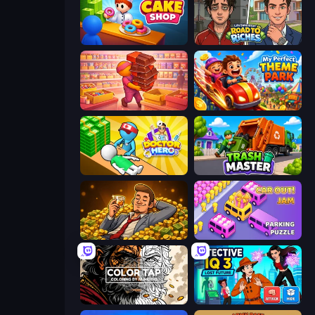
My Cake Shop
Life Simulator: Road to Riches
Candy Packing Store
My Perfect Theme Park
Doctor Hero
Trash Master
Idle Billionaire Tycoon
Car OUT! Jam Parking Puzzle
Color Tap: Coloring by Numbers
Detective IQ 3