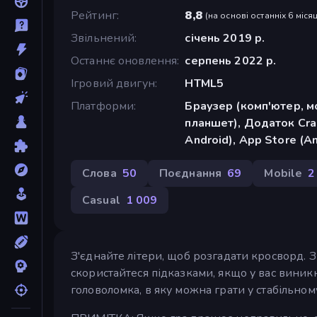
Рейтинг
8,8
(
на основі останніх 6 місяц
Звільнений
січень 2019 р.
Останнє оновлення
серпень 2022 р.
Ігровий двигун
HTML5
Платформи
Браузер (комп'ютер, м
планшет), Додаток Cra
Android), App Store (A
Слова
50
Поєднання
69
Mobile
2
Casual
1 009
З'єднайте літери, щоб розгадати кросворд. З
скористайтеся підказками, якщо у вас виник
головоломка, в яку можна грати у стабільному