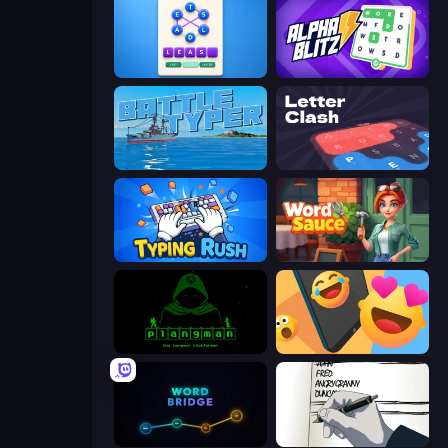
Ahagram
Alphablitz
Battle Typer
LetterClash
Typing Rush
Word Sauce
Plangman
Reply Run
Word Bridge
Death Note Type