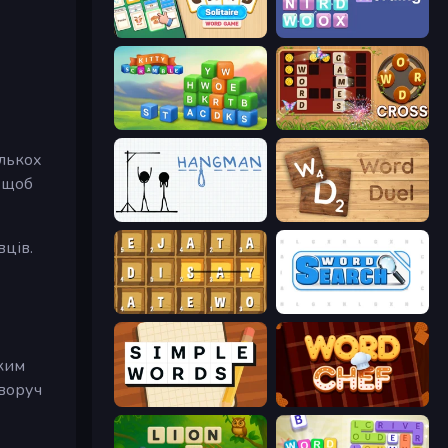
Card Solitaire: Word Game
Wording
Kitty Scramble: Word Stacks
Word Cross
ількох
, щоб
Hangman
Word Duel
вців.
Waffle Words
Word Search
аким
іворуч
Simple Words
Word Chef