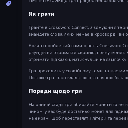
ПРИМІТКА: Якщо гра працює неправильно, спр
Як грати
Грайте в Crossword Connect, з'єднуючи літери 
знайдете слова, яких немає в кросворді, ви 
Кожен пройдений вами рівень Crossword Con
раундів ви отримаєте скриню, повну монет. 
отримати підказки, натиснувши на лампочку 
Гра проходить у спокійному темпі та має ми
Пізніше гра стає складнішою, з появою більшої
Поради щодо гри
На ранній стадії гри збирайте монети та не
чином, у вас буде достатньо монет для підка
на екрані, щоб переставляти літери та переві