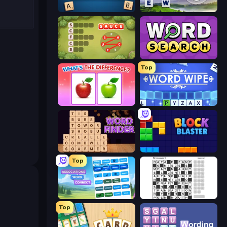
Wordmeister
Words of Wonders
Crocword
Daily Word Search
Top
What's The Difference?
Word Wipe
Word Finder
Block Blaster
Top
Associations - Word Connect
Crossword
Top