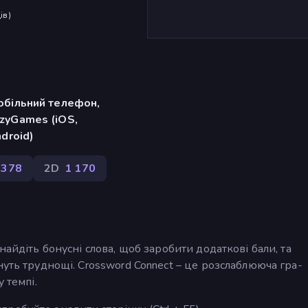
ів
)
обільний телефон,
zyGames (iOS,
ndroid)
 378
2D
1 170
найдіть бонусні слова, щоб заробити додаткові бали, та
нуть труднощі. Crossword Connect – це розслаблююча гра-
 темпі.