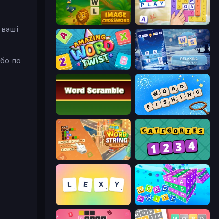
Image Crossword
Word Play
 ваші
або по
Amazing Word Twist
Word Shift
Word Scramble
Word Fishing
Word String Puzzle
Categories
Lexy
Word Swipe