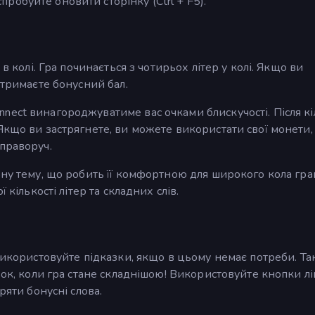
обуйте оновити сторінку (Ctrl + F5).
в колі. Гра починається з чотирьох літер у колі. Якщо ви
отримаєте бонусний бал.
nect винагороджуватиме вас очками блискучості. Після к
Якщо ви застрягнете, ви можете використати свої монети
праворуч.
рну тему, що робить її комфортною для широкого кола гра
 кількості літер та складних слів.
 використовуйте підказки, якщо в цьому немає потреби. Т
зок, коли гра стане складнішою! Використовуйте кнопки л
ряти бонусні слова.