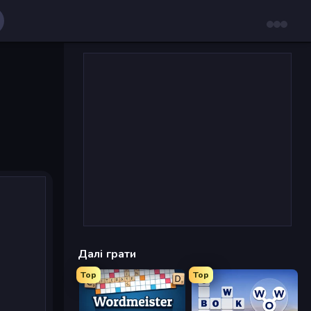
Далі грати
Top
Top