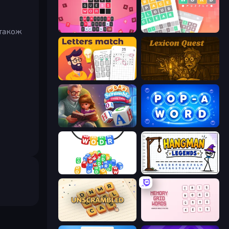
 також
Wordling
Wordler
Letters Match
Lexicon Quest
Word Scramble - Family Tales
Pop-a-Word
WODR
Hangman Legends
Unscrambled
Memory Grid Words